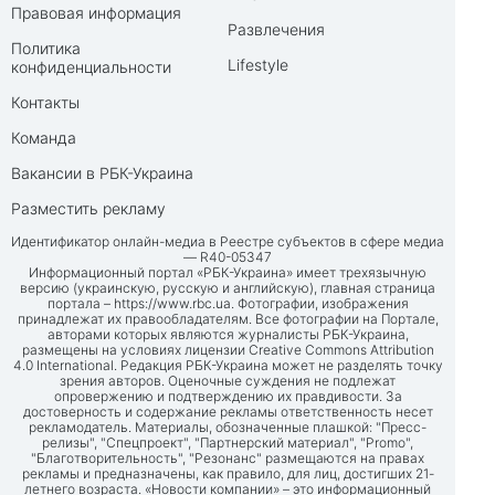
Правовая информация
Развлечения
Политика
Lifestyle
конфиденциальности
Контакты
Команда
Вакансии в РБК-Украина
Разместить рекламу
Идентификатор онлайн-медиа в Реестре субъектов в сфере медиа
— R40-05347
Информационный портал «РБК-Украина» имеет трехязычную
версию (украинскую, русскую и английскую), главная страница
портала –
https://www.rbc.ua
. Фотографии, изображения
принадлежат их правообладателям. Все фотографии на Портале,
авторами которых являются журналисты РБК-Украина,
размещены на условиях лицензии Creative Commons Attribution
4.0 International. Редакция РБК-Украина может не разделять точку
зрения авторов. Оценочные суждения не подлежат
опровержению и подтверждению их правдивости. За
достоверность и содержание рекламы ответственность несет
рекламодатель. Материалы, обозначенные плашкой: "Пресс-
релизы", "Спецпроект", "Партнерский материал", "Promo",
"Благотворительность", "Резонанс" размещаются на правах
рекламы и предназначены, как правило, для лиц, достигших 21-
летнего возраста. «Новости компании» – это информационный