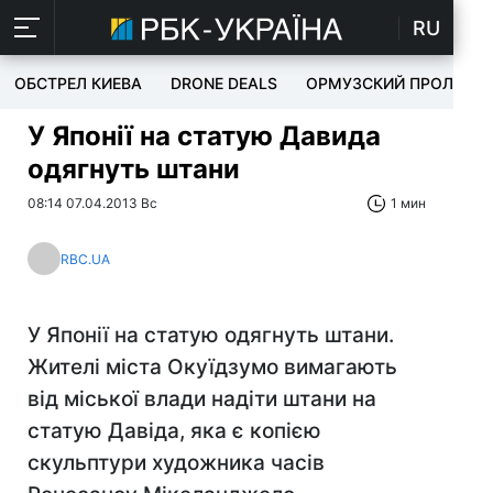
RU
ОБСТРЕЛ КИЕВА
DRONE DEALS
ОРМУЗСКИЙ ПРОЛИВ
У Японії на статую Давида
одягнуть штани
08:14 07.04.2013 Вс
1 мин
RBC.UA
У Японії на статую одягнуть штани.
Жителі міста Окуїдзумо вимагають
від міської влади надіти штани на
статую Давіда, яка є копією
скульптури художника часів