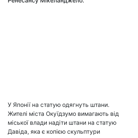
Ренесансу Мікеланджело.
У Японії на статую одягнуть штани.
Жителі міста Окуїдзумо вимагають від
міської влади надіти штани на статую
Давіда, яка є копією скульптури