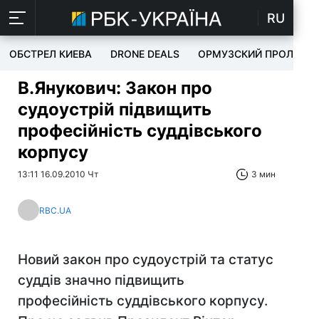
RU
ОБСТРЕЛ КИЕВА
DRONE DEALS
ОРМУЗСКИЙ ПРОЛИВ
В.Янукович: Закон про
судоустрій підвищить
професійність суддівського
корпусу
13:11 16.09.2010 Чт
3 мин
RBC.UA
Новий закон про судоустрій та статус
суддів значно підвищить
професійність суддівського корпусу.