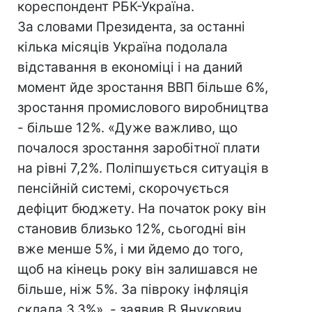
кореспондент РБК-Україна.
За словами Президента, за останні
кілька місяців Україна подолала
відставання в економіці і на даний
момент йде зростання ВВП більше 6%,
зростання промислового виробництва
- більше 12%. «Дуже важливо, що
почалося зростання заробітної плати
на рівні 7,2%. Поліпшується ситуація в
пенсійній системі, скорочується
дефіцит бюджету. На початок року він
становив близько 12%, сьогодні він
вже менше 5%, і ми йдемо до того,
щоб на кінець року він залишався не
більше, ніж 5%. За півроку інфляція
склала 3,3%», - заявив В.Янукович.