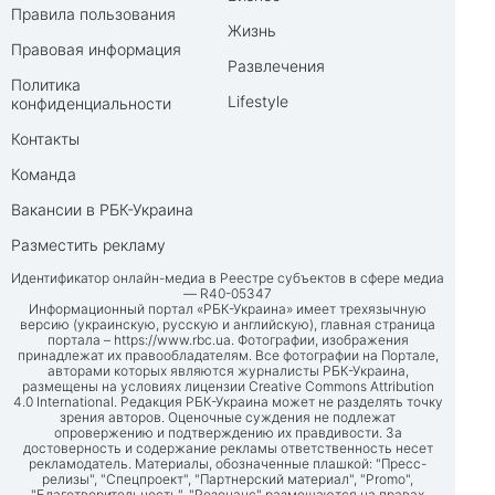
Правила пользования
Жизнь
Правовая информация
Развлечения
Политика
Lifestyle
конфиденциальности
Контакты
Команда
Вакансии в РБК-Украина
Разместить рекламу
Идентификатор онлайн-медиа в Реестре субъектов в сфере медиа
— R40-05347
Информационный портал «РБК-Украина» имеет трехязычную
версию (украинскую, русскую и английскую), главная страница
портала –
https://www.rbc.ua
. Фотографии, изображения
принадлежат их правообладателям. Все фотографии на Портале,
авторами которых являются журналисты РБК-Украина,
размещены на условиях лицензии Creative Commons Attribution
4.0 International. Редакция РБК-Украина может не разделять точку
зрения авторов. Оценочные суждения не подлежат
опровержению и подтверждению их правдивости. За
достоверность и содержание рекламы ответственность несет
рекламодатель. Материалы, обозначенные плашкой: "Пресс-
релизы", "Спецпроект", "Партнерский материал", "Promo",
"Благотворительность", "Резонанс" размещаются на правах