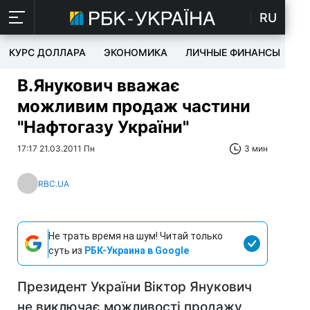
RU
КУРС ДОЛЛАРА
ЭКОНОМИКА
ЛИЧНЫЕ ФИНАНСЫ
T
В.Янукович вважає
можливим продаж частини
"Нафтогазу України"
17:17 21.03.2011 Пн
3 мин
RBC.UA
Не трать время на шум! Читай только
суть из
РБК-Украина в Google
Президент України Віктор Янукович
не виключає можливості продажу