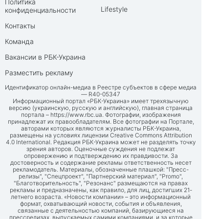
Политика
Lifestyle
конфиденциальности
Контакты
Команда
Вакансии в РБК-Украина
Разместить рекламу
Идентификатор онлайн-медиа в Реестре субъектов в сфере медиа
— R40-05347
Информационный портал «РБК-Украина» имеет трехязычную
версию (украинскую, русскую и английскую), главная страница
портала –
https://www.rbc.ua
. Фотографии, изображения
принадлежат их правообладателям. Все фотографии на Портале,
авторами которых являются журналисты РБК-Украина,
размещены на условиях лицензии Creative Commons Attribution
4.0 International. Редакция РБК-Украина может не разделять точку
зрения авторов. Оценочные суждения не подлежат
опровержению и подтверждению их правдивости. За
достоверность и содержание рекламы ответственность несет
рекламодатель. Материалы, обозначенные плашкой: "Пресс-
релизы", "Спецпроект", "Партнерский материал", "Promo",
"Благотворительность", "Резонанс" размещаются на правах
рекламы и предназначены, как правило, для лиц, достигших 21-
летнего возраста. «Новости компании» – это информационный
формат, охватывающий новости, события и объявления,
связанные с деятельностью компаний, базирующиеся на
прессрелизах, выпускаемых самими компаниями, и за которые