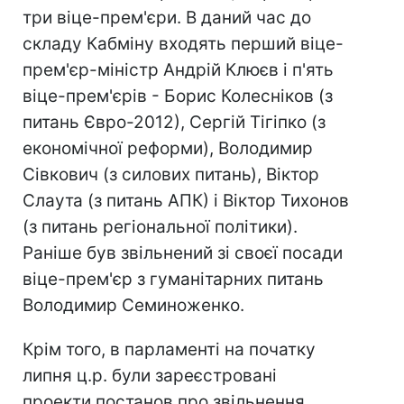
три віце-прем'єри. В даний час до
складу Кабміну входять перший віце-
прем'єр-міністр Андрій Клюєв і п'ять
віце-прем'єрів - Борис Колесніков (з
питань Євро-2012), Сергій Тігіпко (з
економічної реформи), Володимир
Сівкович (з силових питань), Віктор
Слаута (з питань АПК) і Віктор Тихонов
(з питань регіональної політики).
Раніше був звільнений зі своєї посади
віце-прем'єр з гуманітарних питань
Володимир Семиноженко.
Крім того, в парламенті на початку
липня ц.р. були зареєстровані
проекти постанов про звільнення