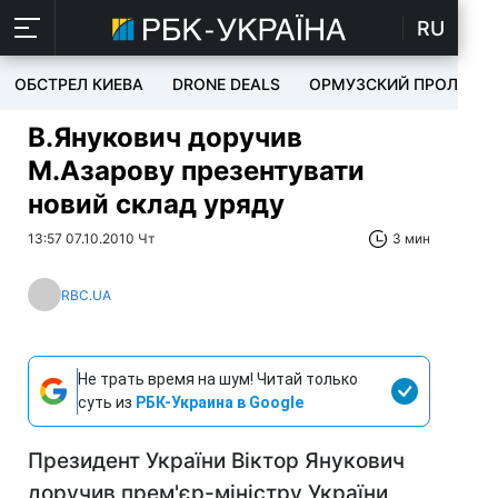
RU
ОБСТРЕЛ КИЕВА
DRONE DEALS
ОРМУЗСКИЙ ПРОЛИВ
В.Янукович доручив
М.Азарову презентувати
новий склад уряду
13:57 07.10.2010 Чт
3 мин
RBC.UA
Не трать время на шум! Читай только
суть из
РБК-Украина в Google
Президент України Віктор Янукович
доручив прем'єр-міністру України