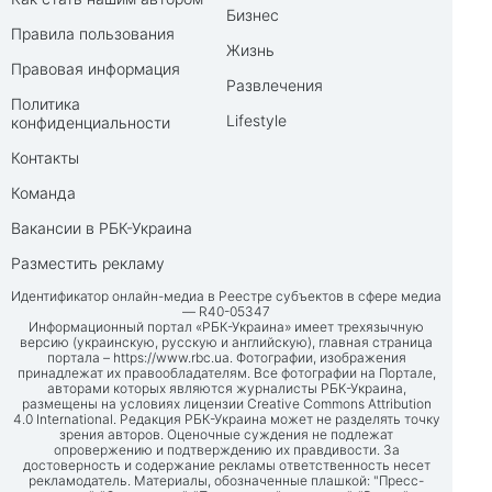
Бизнес
Правила пользования
Жизнь
Правовая информация
Развлечения
Политика
Lifestyle
конфиденциальности
Контакты
Команда
Вакансии в РБК-Украина
Разместить рекламу
Идентификатор онлайн-медиа в Реестре субъектов в сфере медиа
— R40-05347
Информационный портал «РБК-Украина» имеет трехязычную
версию (украинскую, русскую и английскую), главная страница
портала –
https://www.rbc.ua
. Фотографии, изображения
принадлежат их правообладателям. Все фотографии на Портале,
авторами которых являются журналисты РБК-Украина,
размещены на условиях лицензии Creative Commons Attribution
4.0 International. Редакция РБК-Украина может не разделять точку
зрения авторов. Оценочные суждения не подлежат
опровержению и подтверждению их правдивости. За
достоверность и содержание рекламы ответственность несет
рекламодатель. Материалы, обозначенные плашкой: "Пресс-