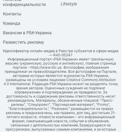
Lifestyle
конфиденциальности
Контакты
Команда
Вакансии в РБК-Украина
Разместить рекламу
Идентификатор онлайн-медиа в Реестре субъектов в сфере медиа
— R40-05347
Информационный портал «РБК-Украина» имеет трехязычную
версию (украинскую, русскую и английскую), главная страница
портала –
https://www.rbc.ua
. Фотографии, изображения
принадлежат их правообладателям. Все фотографии на Портале,
авторами которых являются журналисты РБК-Украина,
размещены на условиях лицензии Creative Commons Attribution
4.0 International. Редакция РБК-Украина может не разделять точку
зрения авторов. Оценочные суждения не подлежат
опровержению и подтверждению их правдивости. За
достоверность и содержание рекламы ответственность несет
рекламодатель. Материалы, обозначенные плашкой: "Пресс-
релизы", "Спецпроект", "Партнерский материал", "Promo",
"Благотворительность", "Резонанс" размещаются на правах
рекламы и предназначены, как правило, для лиц, достигших 21-
летнего возраста. «Новости компании» – это информационный
формат, охватывающий новости, события и объявления,
связанные с деятельностью компаний, базирующиеся на
прессрелизах, выпускаемых самими компаниями, и за которые