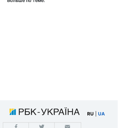
Больше по теме:
RU
|
UA