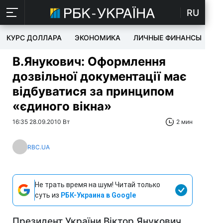
RU
КУРС ДОЛЛАРА
ЭКОНОМИКА
ЛИЧНЫЕ ФИНАНСЫ
T
В.Янукович: Оформлення
дозвільної документації має
відбуватися за принципом
«єдиного вікна»
16:35 28.09.2010 Вт
2 мин
RBC.UA
Не трать время на шум! Читай только
суть из
РБК-Украина в Google
Президент України Віктор Янукович