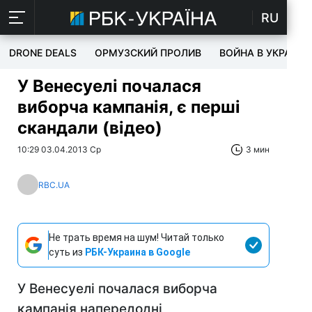
RU
DRONE DEALS
ОРМУЗСКИЙ ПРОЛИВ
ВОЙНА В УКРАИНЕ
У Венесуелі почалася
виборча кампанія, є перші
скандали (відео)
10:29 03.04.2013 Ср
3 мин
RBC.UA
Не трать время на шум! Читай только
суть из
РБК-Украина в Google
У Венесуелі почалася виборча
кампанія напередодні