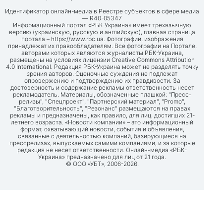
Идентификатор онлайн-медиа в Реестре субъектов в сфере медиа
— R40-05347
Информационный портал «РБК-Украина» имеет трехязычную
версию (украинскую, русскую и английскую), главная страница
портала –
https://www.rbc.ua
. Фотографии, изображения
принадлежат их правообладателям. Все фотографии на Портале,
авторами которых являются журналисты РБК-Украина,
размещены на условиях лицензии Creative Commons Attribution
4.0 International. Редакция РБК-Украина может не разделять точку
зрения авторов. Оценочные суждения не подлежат
опровержению и подтверждению их правдивости. За
достоверность и содержание рекламы ответственность несет
рекламодатель. Материалы, обозначенные плашкой: "Пресс-
релизы", "Спецпроект", "Партнерский материал", "Promo",
"Благотворительность", "Резонанс" размещаются на правах
рекламы и предназначены, как правило, для лиц, достигших 21-
летнего возраста. «Новости компании» – это информационный
формат, охватывающий новости, события и объявления,
связанные с деятельностью компаний, базирующиеся на
прессрелизах, выпускаемых самими компаниями, и за которые
редакция не несет ответственности. Онлайн-медиа «РБК-
Украина» предназначено для лиц от 21 года.
© ООО «УБТ», 2006-2026.