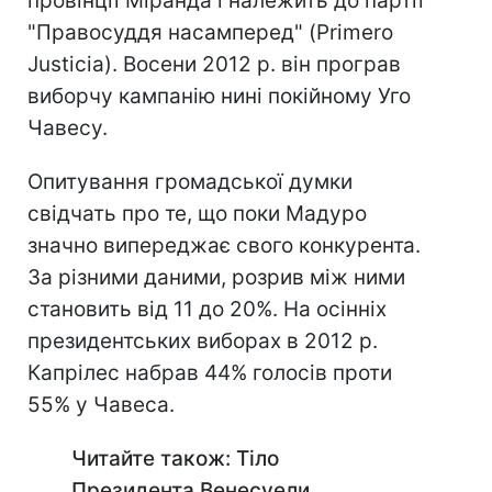
провінції Міранда і належить до партії
"Правосуддя насамперед" (Primero
Justicia). Восени 2012 р. він програв
виборчу кампанію нині покійному Уго
Чавесу.
Опитування громадської думки
свідчать про те, що поки Мадуро
значно випереджає свого конкурента.
За різними даними, розрив між ними
становить від 11 до 20%. На осінніх
президентських виборах в 2012 р.
Капрілес набрав 44% голосів проти
55% у Чавеса.
Читайте також: Тіло
Президента Венесуели