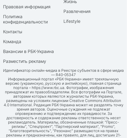
Жизнь
Правовая информация
Развлечения
Политика
Lifestyle
конфиденциальности
Контакты
Команда
Вакансии в РБК-Украина
Разместить рекламу
Идентификатор онлайн-медиа в Реестре субъектов в сфере медиа
— R40-05347
Информационный портал «РБК-Украина» имеет трехязычную
версию (украинскую, русскую и английскую), главная страница
портала –
https://www.rbc.ua
. Фотографии, изображения
принадлежат их правообладателям. Все фотографии на Портале,
авторами которых являются журналисты РБК-Украина,
размещены на условиях лицензии Creative Commons Attribution
4.0 International. Редакция РБК-Украина может не разделять точку
зрения авторов. Оценочные суждения не подлежат
опровержению и подтверждению их правдивости. За
достоверность и содержание рекламы ответственность несет
рекламодатель. Материалы, обозначенные плашкой: "Пресс-
релизы", "Спецпроект", "Партнерский материал", "Promo",
"Благотворительность", "Резонанс" размещаются на правах
рекламы и предназначены, как правило, для лиц, достигших 21-