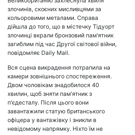
Великобританію захлеснула хвиля
злочинів, скоєних мисливцями за
кольоровими металами. Справа
дійшла до того, що в містечку Тідуорт
злочинці вкрали бронзовий пам'ятник
загиблим під час Другої світової війни,
повідомляє Daily Mail.
Вся сцена викрадення потрапила на
камери зовнішнього спостереження.
Двом чоловікам знадобилося 40
хвилин, щоб зняти пам'ятник з
п'єдесталу. Після цього вони
завантажили статую британського
офіцера у вантажівку і зникли в
невідомому напрямку. Ніхто їм не