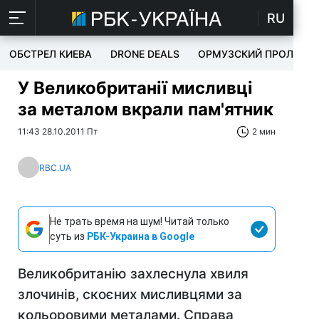
RU
ОБСТРЕЛ КИЕВА
DRONE DEALS
ОРМУЗСКИЙ ПРОЛИВ
У Великобританії мисливці
за металом вкрали пам'ятник
11:43 28.10.2011 Пт
2 мин
RBC.UA
Не трать время на шум! Читай только
суть из
РБК-Украина в Google
Великобританію захлеснула хвиля
злочинів, скоєних мисливцями за
кольоровими металами. Справа