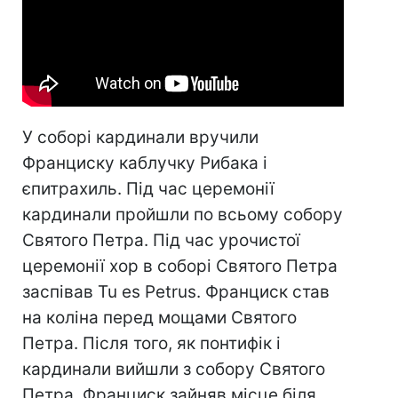
У соборі кардинали вручили
Франциску каблучку Рибака і
єпитрахиль. Під час церемонії
кардинали пройшли по всьому собору
Святого Петра. Під час урочистої
церемонії хор в соборі Святого Петра
заспівав Tu es Petrus. Франциск став
на коліна перед мощами Святого
Петра. Після того, як понтифік і
кардинали вийшли з собору Святого
Петра, Франциск зайняв місце біля