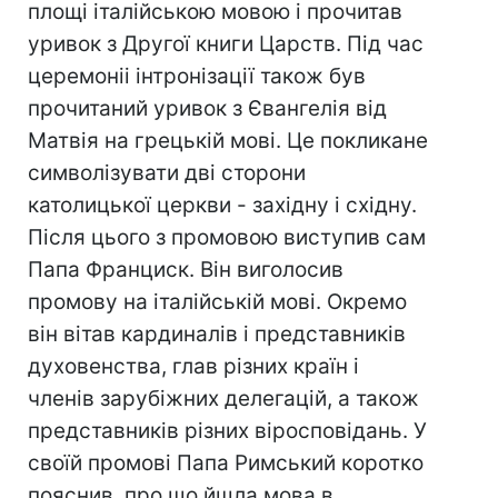
площі італійською мовою і прочитав
уривок з Другої книги Царств. Під час
церемоніі інтронізації також був
прочитаний уривок з Євангелія від
Матвія на грецькій мові. Це покликане
символізувати дві сторони
католицької церкви - західну і східну.
Після цього з промовою виступив сам
Папа Франциск. Він виголосив
промову на італійській мові. Окремо
він вітав кардиналів і представників
духовенства, глав різних країн і
членів зарубіжних делегацій, а також
представників різних віросповідань. У
своїй промові Папа Римський коротко
пояснив, про що йшла мова в