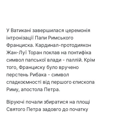
У Ватикані завершилася церемонія
інтронізації Папи Римського
Франциска. Кардинал-протодиякон
Жан-Луї Торан поклав на понтифіка
символ папської влади - паллій. Крім
того, Франциску було вручено
перстень Рибака - символ
спадкоємності від першого єпископа
Риму, апостола Петра.
Віруючі почали збиратися на площі
Святого Петра задовго до початку