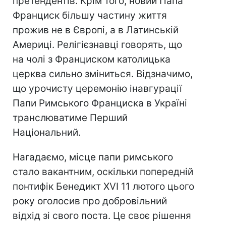
претендентів. Крім того, новий Папа
Франциск більшу частину життя
прожив не в Європі, а в Латинській
Америці. Релігієзнавці говорять, що
на чолі з Франциском католицька
церква сильно зміниться. Відзначимо,
що урочисту церемонію інавгурації
Папи Римського Франциска в Україні
транслюватиме Перший
Національний.
Нагадаємо, місце папи римського
стало вакантним, оскільки попередній
понтифік Бенедикт XVI 11 лютого цього
року оголосив про добровільний
відхід зі свого поста. Це своє рішення