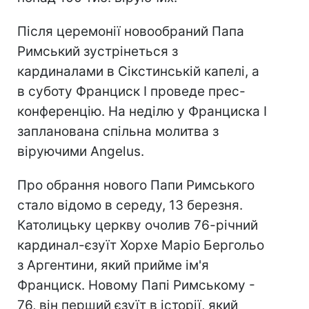
Після церемонії новообраний Папа
Римський зустрінеться з
кардиналами в Сікстинській капелі, а
в суботу Франциск I проведе прес-
конференцію. На неділю у Франциска I
запланована спільна молитва з
віруючими Angelus.
Про обрання нового Папи Римського
стало відомо в середу, 13 березня.
Католицьку церкву очолив 76-річний
кардинал-єзуїт Хорхе Маріо Бергольо
з Аргентини, який прийме ім'я
Франциск. Новому Папі Римському -
76, він перший єзуїт в історії, який