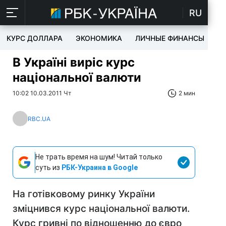
RU
КУРС ДОЛЛАРА
ЭКОНОМИКА
ЛИЧНЫЕ ФИНАНСЫ
T
В Україні виріс курс
національної валюти
10:02 10.03.2011 Чт
2 мин
RBC.UA
Не трать время на шум! Читай только
суть из
РБК-Украина в Google
На готівковому ринку України
зміцнився курс національної валюти.
Курс гривні по відношенню до євро