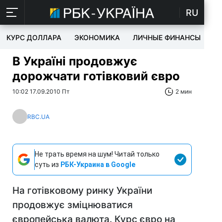
RU
КУРС ДОЛЛАРА
ЭКОНОМИКА
ЛИЧНЫЕ ФИНАНСЫ
T
В Україні продовжує
дорожчати готівковий євро
10:02 17.09.2010 Пт
2 мин
RBC.UA
Не трать время на шум! Читай только
суть из
РБК-Украина в Google
На готівковому ринку України
продовжує зміцнюватися
європейська валюта. Курс євро на