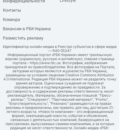
Lifestyle
конфиденциальности
Контакты
Команда
Вакансии в РБК-Украина
Разместить рекламу
Идентификатор онлайн-медиа в Реестре субъектов в сфере медиа
— R40-05347
Информационный портал «РБК-Украина» имеет трехязычную
версию (украинскую, русскую и английскую), главная страница
портала –
https://www.rbc.ua
. Фотографии, изображения
принадлежат их правообладателям. Все фотографии на Портале,
авторами которых являются журналисты РБК-Украина,
размещены на условиях лицензии Creative Commons Attribution
4.0 International. Редакция РБК-Украина может не разделять точку
зрения авторов. Оценочные суждения не подлежат
опровержению и подтверждению их правдивости. За
достоверность и содержание рекламы ответственность несет
рекламодатель. Материалы, обозначенные плашкой: "Пресс-
релизы", "Спецпроект", "Партнерский материал", "Promo",
"Благотворительность", "Резонанс" размещаются на правах
рекламы и предназначены, как правило, для лиц, достигших 21-
летнего возраста. «Новости компании» – это информационный
формат, охватывающий новости, события и объявления,
связанные с деятельностью компаний, базирующиеся на
прессрелизах, выпускаемых самими компаниями, и за которые
редакция не несет ответственности. Онлайн-медиа «РБК-