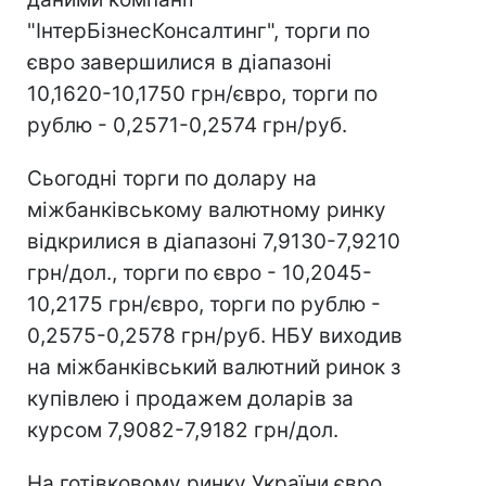
"ІнтерБізнесКонсалтинг", торги по
євро завершилися в діапазоні
10,1620-10,1750 грн/євро, торги по
рублю - 0,2571-0,2574 грн/руб.
Сьогодні торги по долару на
міжбанківському валютному ринку
відкрилися в діапазоні 7,9130-7,9210
грн/дол., торги по євро - 10,2045-
10,2175 грн/євро, торги по рублю -
0,2575-0,2578 грн/руб. НБУ виходив
на міжбанківський валютний ринок з
купівлею і продажем доларів за
курсом 7,9082-7,9182 грн/дол.
На готівковому ринку України євро