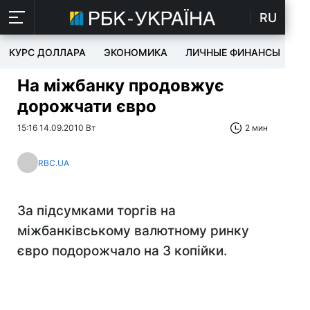
RU
КУРС ДОЛЛАРА
ЭКОНОМИКА
ЛИЧНЫЕ ФИНАНСЫ
T
На міжбанку продовжує
дорожчати євро
15:16 14.09.2010 Вт
2 мин
RBC.UA
За підсумками торгів на
міжбанківському валютному ринку
євро подорожчало на 3 копійки.