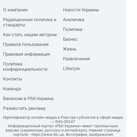
О компании
Новости Украины
Редакционная политика и
Аналитика
стандарты
Политика
Как стать нашим автором
Бизнес
Правила пользования
Жизнь
Правовая информация
Развлечения
Политика
Lifestyle
конфиденциальности
Контакты
Команда
Вакансии в РБК-Украина
Разместить рекламу
Идентификатор онлайн-медиа в Реестре субъектов в сфере медиа
— R40-05347
Информационный портал «РБК-Украина» имеет трехязычную
версию (украинскую, русскую и английскую), главная страница
портала –
https://www.rbc.ua
. Фотографии, изображения