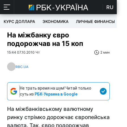
RU
КУРС ДОЛЛАРА
ЭКОНОМИКА
ЛИЧНЫЕ ФИНАНСЫ
T
На міжбанку євро
подорожчав на 15 коп
15:44 07.10.2010 Чт
2 мин
RBC.UA
Не трать время на шум! Читай только
суть из
РБК-Украина в Google
На міжбанківському валютному
ринку стрімко дорожчає європейська
валюта. Так, євро подорожчав