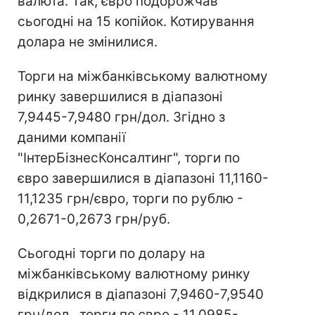
валюта. Так, євро подорожчав
сьогодні на 15 копійок. Котирування
долара не змінилися.
Торги на міжбанківському валютному
ринку завершилися в діапазоні
7,9445-7,9480 грн/дол. Згідно з
даними компанії
"ІнтерБізнесКонсалтинг", торги по
євро завершилися в діапазоні 11,1160-
11,1235 грн/євро, торги по рублю -
0,2671-0,2673 грн/руб.
Сьогодні торги по долару на
міжбанківському валютному ринку
відкрилися в діапазоні 7,9460-7,9540
грн/дол., торги по євро - 11,0985-