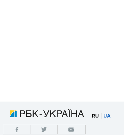
RU
|
UA