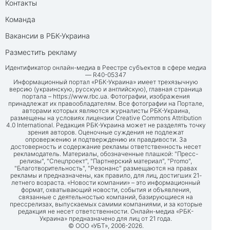
Контакты
Команда
Вакансии в РБК-Украина
Разместить рекламу
Идентификатор онлайн-медиа в Реестре субъектов в сфере медиа
— R40-05347
Информационный портал «РБК-Украина» имеет трехязычную
версию (украинскую, русскую и английскую), главная страница
портала –
https://www.rbc.ua
. Фотографии, изображения
принадлежат их правообладателям. Все фотографии на Портале,
авторами которых являются журналисты РБК-Украина,
размещены на условиях лицензии Creative Commons Attribution
4.0 International. Редакция РБК-Украина может не разделять точку
зрения авторов. Оценочные суждения не подлежат
опровержению и подтверждению их правдивости. За
достоверность и содержание рекламы ответственность несет
рекламодатель. Материалы, обозначенные плашкой: "Пресс-
релизы", "Спецпроект", "Партнерский материал", "Promo",
"Благотворительность", "Резонанс" размещаются на правах
рекламы и предназначены, как правило, для лиц, достигших 21-
летнего возраста. «Новости компании» – это информационный
формат, охватывающий новости, события и объявления,
связанные с деятельностью компаний, базирующиеся на
прессрелизах, выпускаемых самими компаниями, и за которые
редакция не несет ответственности. Онлайн-медиа «РБК-
Украина» предназначено для лиц от 21 года.
© ООО «УБТ», 2006-2026.