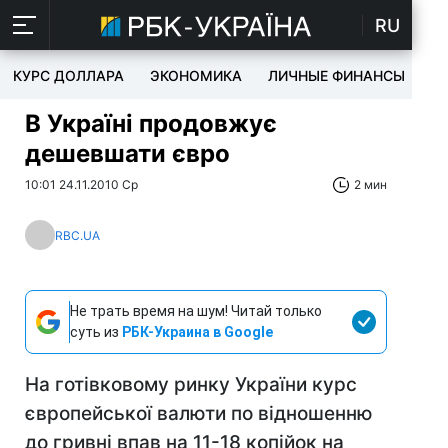
RU
КУРС ДОЛЛАРА
ЭКОНОМИКА
ЛИЧНЫЕ ФИНАНСЫ
T
В Україні продовжує
дешевшати євро
10:01 24.11.2010 Ср
2 мин
RBC.UA
Не трать время на шум! Читай только
суть из
РБК-Украина в Google
На готівковому ринку України курс
європейської валюти по відношенню
до гривні впав на 11-18 копійок на