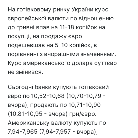
На готівковому ринку України курс
європейської валюти по відношенню
до гривні впав на 11-18 копійок на
покупці, на продажу євро
подешевшав на 5-10 копійок, в
порівнянні з вчорашніми значеннями.
Курс американського долара суттєво
не змінився.
Сьогодні банки купують готівковий
євро по 10,52-10,68 (10,70-10,79 -
вчора), продають по 10,71-10,90
(10,81-10,95 - вчора) грн/євро.
Американську валюту купують по
7,94-7,965 (7,94-7,957 - вчора),