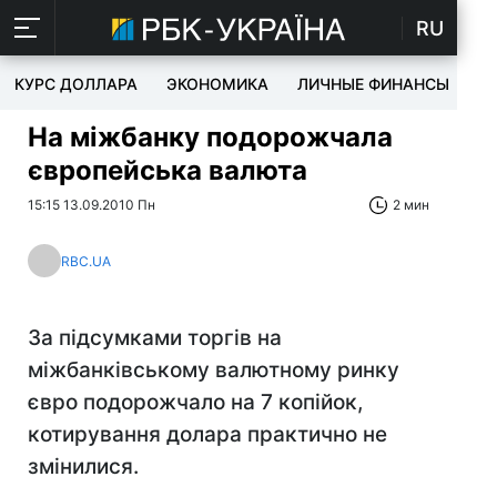
RU
КУРС ДОЛЛАРА
ЭКОНОМИКА
ЛИЧНЫЕ ФИНАНСЫ
T
На міжбанку подорожчала
європейська валюта
15:15 13.09.2010 Пн
2 мин
RBC.UA
За підсумками торгів на
міжбанківському валютному ринку
євро подорожчало на 7 копійок,
котирування долара практично не
змінилися.