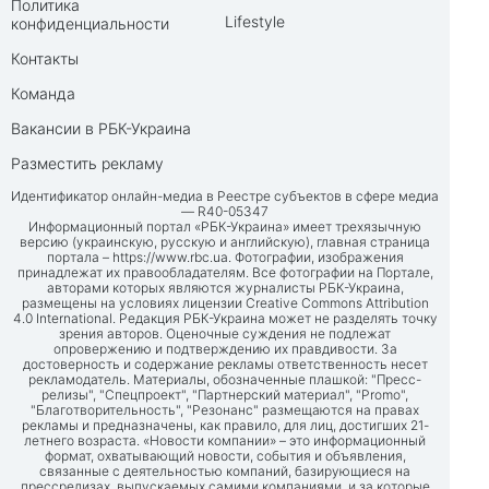
Политика
Lifestyle
конфиденциальности
Контакты
Команда
Вакансии в РБК-Украина
Разместить рекламу
Идентификатор онлайн-медиа в Реестре субъектов в сфере медиа
— R40-05347
Информационный портал «РБК-Украина» имеет трехязычную
версию (украинскую, русскую и английскую), главная страница
портала –
https://www.rbc.ua
. Фотографии, изображения
принадлежат их правообладателям. Все фотографии на Портале,
авторами которых являются журналисты РБК-Украина,
размещены на условиях лицензии Creative Commons Attribution
4.0 International. Редакция РБК-Украина может не разделять точку
зрения авторов. Оценочные суждения не подлежат
опровержению и подтверждению их правдивости. За
достоверность и содержание рекламы ответственность несет
рекламодатель. Материалы, обозначенные плашкой: "Пресс-
релизы", "Спецпроект", "Партнерский материал", "Promo",
"Благотворительность", "Резонанс" размещаются на правах
рекламы и предназначены, как правило, для лиц, достигших 21-
летнего возраста. «Новости компании» – это информационный
формат, охватывающий новости, события и объявления,
связанные с деятельностью компаний, базирующиеся на
прессрелизах, выпускаемых самими компаниями, и за которые