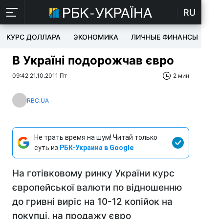
RU
КУРС ДОЛЛАРА
ЭКОНОМИКА
ЛИЧНЫЕ ФИНАНСЫ
T
В Україні подорожчав євро
09:42 21.10.2011 Пт
2 мин
RBC.UA
Не трать время на шум! Читай только
суть из
РБК-Украина в Google
На готівковому ринку України курс
європейської валюти по відношенню
до гривні виріс на 10-12 копійок на
покупці, на продажу євро