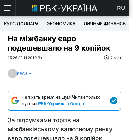
RU
КУРС ДОЛЛАРА
ЭКОНОМИКА
ЛИЧНЫЕ ФИНАНСЫ
T
На міжбанку євро
подешевшало на 9 копійок
15:26 23.11.2010 Вт
2 мин
RBC.UA
Не трать время на шум! Читай только
суть из
РБК-Украина в Google
За підсумками торгів на
міжбанківському валютному ринку
євро подешевшало на 9 копійок,