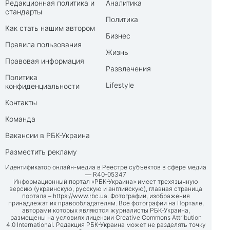
Редакционная политика и
Аналитика
стандарты
Политика
Как стать нашим автором
Бизнес
Правила пользования
Жизнь
Правовая информация
Развлечения
Политика
Lifestyle
конфиденциальности
Контакты
Команда
Вакансии в РБК-Украина
Разместить рекламу
Идентификатор онлайн-медиа в Реестре субъектов в сфере медиа
— R40-05347
Информационный портал «РБК-Украина» имеет трехязычную
версию (украинскую, русскую и английскую), главная страница
портала –
https://www.rbc.ua
. Фотографии, изображения
принадлежат их правообладателям. Все фотографии на Портале,
авторами которых являются журналисты РБК-Украина,
размещены на условиях лицензии Creative Commons Attribution
4.0 International. Редакция РБК-Украина может не разделять точку