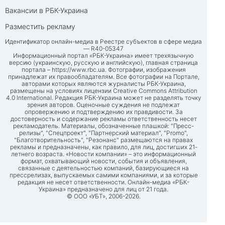
Вакансии в РБК-Украина
Разместить рекламу
Идентификатор онлайн-медиа в Реестре субъектов в сфере медиа
— R40-05347
Информационный портал «РБК-Украина» имеет трехязычную
версию (украинскую, русскую и английскую), главная страница
портала –
https://www.rbc.ua
. Фотографии, изображения
принадлежат их правообладателям. Все фотографии на Портале,
авторами которых являются журналисты РБК-Украина,
размещены на условиях лицензии Creative Commons Attribution
4.0 International. Редакция РБК-Украина может не разделять точку
зрения авторов. Оценочные суждения не подлежат
опровержению и подтверждению их правдивости. За
достоверность и содержание рекламы ответственность несет
рекламодатель. Материалы, обозначенные плашкой: "Пресс-
релизы", "Спецпроект", "Партнерский материал", "Promo",
"Благотворительность", "Резонанс" размещаются на правах
рекламы и предназначены, как правило, для лиц, достигших 21-
летнего возраста. «Новости компании» – это информационный
формат, охватывающий новости, события и объявления,
связанные с деятельностью компаний, базирующиеся на
прессрелизах, выпускаемых самими компаниями, и за которые
редакция не несет ответственности. Онлайн-медиа «РБК-
Украина» предназначено для лиц от 21 года.
© ООО «УБТ», 2006-2026.