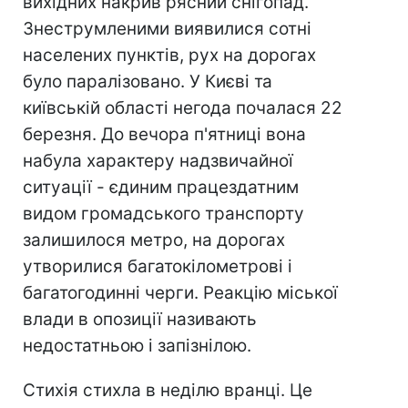
вихідних накрив рясний снігопад.
Знеструмленими виявилися сотні
населених пунктів, рух на дорогах
було паралізовано. У Києві та
київській області негода почалася 22
березня. До вечора п'ятниці вона
набула характеру надзвичайної
ситуації - єдиним працездатним
видом громадського транспорту
залишилося метро, на дорогах
утворилися багатокілометрові і
багатогодинні черги. Реакцію міської
влади в опозиції називають
недостатньою і запізнілою.
Стихія стихла в неділю вранці. Це