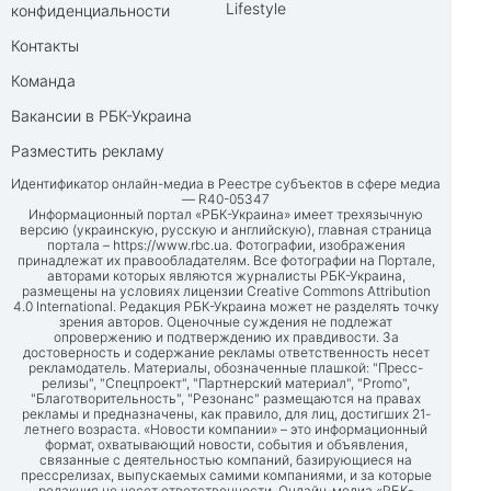
Lifestyle
конфиденциальности
Контакты
Команда
Вакансии в РБК-Украина
Разместить рекламу
Идентификатор онлайн-медиа в Реестре субъектов в сфере медиа
— R40-05347
Информационный портал «РБК-Украина» имеет трехязычную
версию (украинскую, русскую и английскую), главная страница
портала –
https://www.rbc.ua
. Фотографии, изображения
принадлежат их правообладателям. Все фотографии на Портале,
авторами которых являются журналисты РБК-Украина,
размещены на условиях лицензии Creative Commons Attribution
4.0 International. Редакция РБК-Украина может не разделять точку
зрения авторов. Оценочные суждения не подлежат
опровержению и подтверждению их правдивости. За
достоверность и содержание рекламы ответственность несет
рекламодатель. Материалы, обозначенные плашкой: "Пресс-
релизы", "Спецпроект", "Партнерский материал", "Promo",
"Благотворительность", "Резонанс" размещаются на правах
рекламы и предназначены, как правило, для лиц, достигших 21-
летнего возраста. «Новости компании» – это информационный
формат, охватывающий новости, события и объявления,
связанные с деятельностью компаний, базирующиеся на
прессрелизах, выпускаемых самими компаниями, и за которые
редакция не несет ответственности. Онлайн-медиа «РБК-