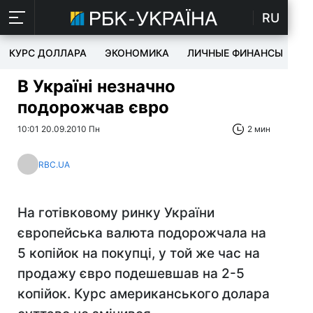
RU
КУРС ДОЛЛАРА
ЭКОНОМИКА
ЛИЧНЫЕ ФИНАНСЫ
T
В Україні незначно
подорожчав євро
10:01 20.09.2010 Пн
2 мин
RBC.UA
На готівковому ринку України
європейська валюта подорожчала на
5 копійок на покупці, у той же час на
продажу євро подешевшав на 2-5
копійок. Курс американського долара