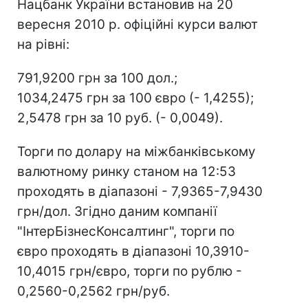
Нацбанк України встановив на 20
вересня 2010 р. офіційні курси валют
на рівні:
791,9200 грн за 100 дол.;
1034,2475 грн за 100 євро (- 1,4255);
2,5478 грн за 10 руб. (- 0,0049).
Торги по долару на міжбанківському
валютному ринку станом на 12:53
проходять в діапазоні - 7,9365-7,9430
грн/дол. Згідно даним компанії
"ІнтерБізнесКонсалтинг", торги по
євро проходять в діапазоні 10,3910-
10,4015 грн/євро, торги по рублю -
0,2560-0,2562 грн/руб.