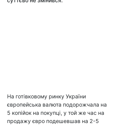
суттєво не змінився.
На готівковому ринку України
європейська валюта подорожчала на
5 копійок на покупці, у той же час на
продажу євро подешевшав на 2-5