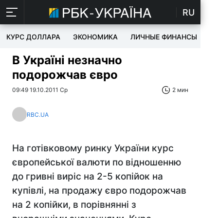
RU
КУРС ДОЛЛАРА
ЭКОНОМИКА
ЛИЧНЫЕ ФИНАНСЫ
T
В Україні незначно
подорожчав євро
09:49 19.10.2011 Ср
2 мин
RBC.UA
На готівковому ринку України курс
європейської валюти по відношенню
до гривні виріс на 2-5 копійок на
купівлі, на продажу євро подорожчав
на 2 копійки, в порівнянні з