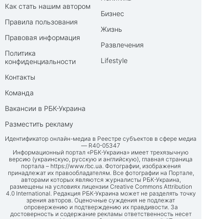
Как стать нашим автором
Бизнес
Правила пользования
Жизнь
Правовая информация
Развлечения
Политика
Lifestyle
конфиденциальности
Контакты
Команда
Вакансии в РБК-Украина
Разместить рекламу
Идентификатор онлайн-медиа в Реестре субъектов в сфере медиа
— R40-05347
Информационный портал «РБК-Украина» имеет трехязычную
версию (украинскую, русскую и английскую), главная страница
портала –
https://www.rbc.ua
. Фотографии, изображения
принадлежат их правообладателям. Все фотографии на Портале,
авторами которых являются журналисты РБК-Украина,
размещены на условиях лицензии Creative Commons Attribution
4.0 International. Редакция РБК-Украина может не разделять точку
зрения авторов. Оценочные суждения не подлежат
опровержению и подтверждению их правдивости. За
достоверность и содержание рекламы ответственность несет