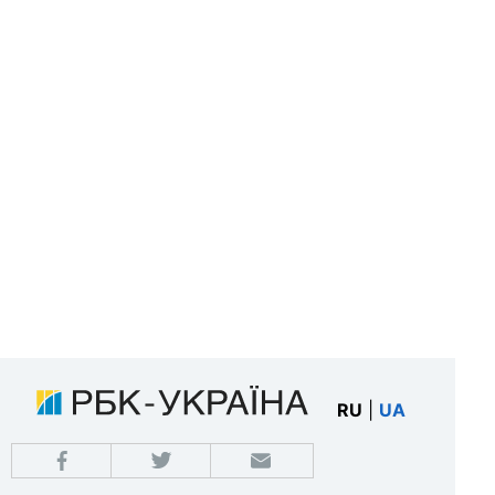
RU
|
UA