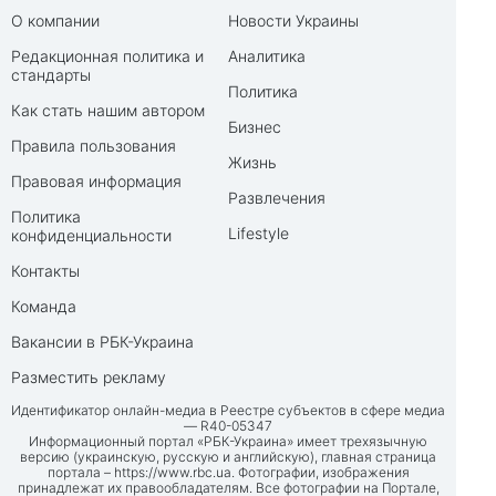
О компании
Новости Украины
Редакционная политика и
Аналитика
стандарты
Политика
Как стать нашим автором
Бизнес
Правила пользования
Жизнь
Правовая информация
Развлечения
Политика
Lifestyle
конфиденциальности
Контакты
Команда
Вакансии в РБК-Украина
Разместить рекламу
Идентификатор онлайн-медиа в Реестре субъектов в сфере медиа
— R40-05347
Информационный портал «РБК-Украина» имеет трехязычную
версию (украинскую, русскую и английскую), главная страница
портала –
https://www.rbc.ua
. Фотографии, изображения
принадлежат их правообладателям. Все фотографии на Портале,