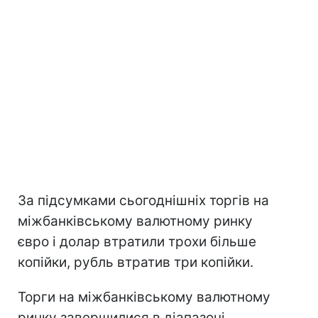
За підсумками сьогоднішніх торгів на
міжбанківському валютному ринку
євро і долар втратили трохи більше
копійки, рубль втратив три копійки.
Торги на міжбанківському валютному
ринку завершилися в діапазоні