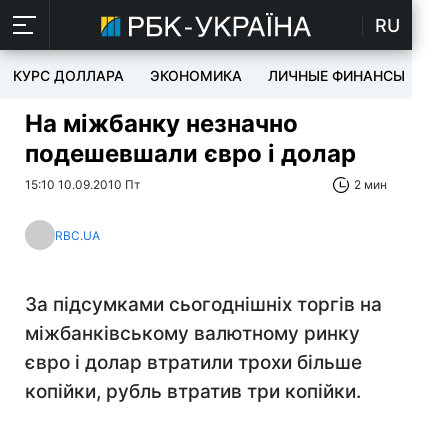
RU
КУРС ДОЛЛАРА
ЭКОНОМИКА
ЛИЧНЫЕ ФИНАНСЫ
T
На міжбанку незначно
подешевшали євро і долар
15:10 10.09.2010 Пт
2 мин
RBC.UA
За підсумками сьогоднішніх торгів на
міжбанківському валютному ринку
євро і долар втратили трохи більше
копійки, рубль втратив три копійки.