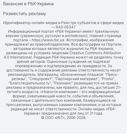
Вакансии в РБК-Украина
Разместить рекламу
Идентификатор онлайн-медиа в Реестре субъектов в сфере медиа
— R40-05347
Информационный портал «РБК-Украина» имеет трехязычную
версию (украинскую, русскую и английскую), главная страница
портала –
https://www.rbc.ua
. Фотографии, изображения
принадлежат их правообладателям. Все фотографии на Портале,
авторами которых являются журналисты РБК-Украина,
размещены на условиях лицензии Creative Commons Attribution
4.0 International. Редакция РБК-Украина может не разделять точку
зрения авторов. Оценочные суждения не подлежат
опровержению и подтверждению их правдивости. За
достоверность и содержание рекламы ответственность несет
рекламодатель. Материалы, обозначенные плашкой: "Пресс-
релизы", "Спецпроект", "Партнерский материал", "Promo",
"Благотворительность", "Резонанс" размещаются на правах
рекламы и предназначены, как правило, для лиц, достигших 21-
летнего возраста. «Новости компании» – это информационный
формат, охватывающий новости, события и объявления,
связанные с деятельностью компаний, базирующиеся на
прессрелизах, выпускаемых самими компаниями, и за которые
редакция не несет ответственности. Онлайн-медиа «РБК-
Украина» предназначено для лиц от 21 года.
© ООО «УБТ», 2006-2026.