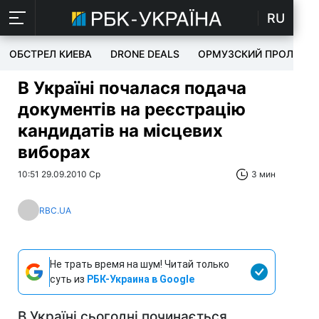
RU
ОБСТРЕЛ КИЕВА
DRONE DEALS
ОРМУЗСКИЙ ПРОЛИВ
В Україні почалася подача
документів на реєстрацію
кандидатів на місцевих
виборах
10:51 29.09.2010 Ср
3 мин
RBC.UA
Не трать время на шум! Читай только
суть из
РБК-Украина в Google
В Україні сьогодні починається