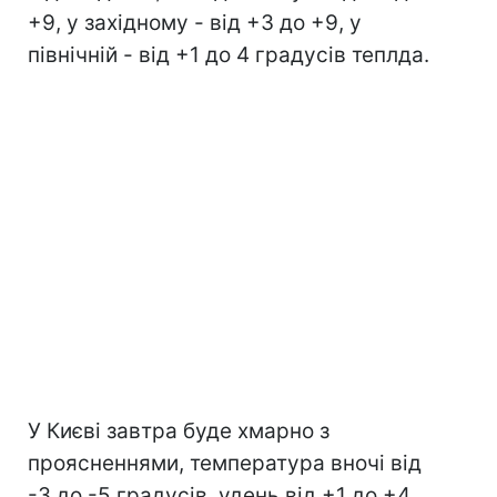
+9, у західному - від +3 до +9, у
північній - від +1 до 4 градусів теплда.
У Києві завтра буде хмарно з
проясненнями, температура вночі від
-3 до -5 градусів, удень від +1 до +4