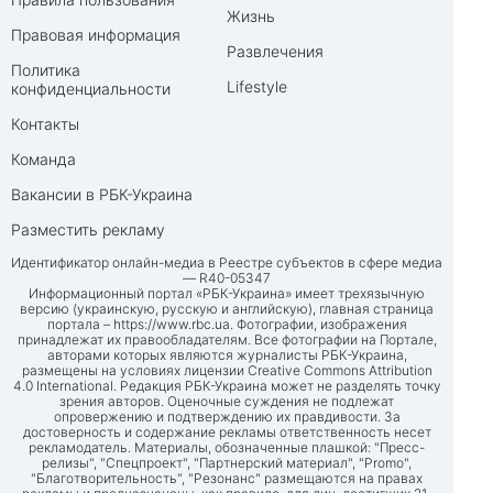
Жизнь
Правовая информация
Развлечения
Политика
Lifestyle
конфиденциальности
Контакты
Команда
Вакансии в РБК-Украина
Разместить рекламу
Идентификатор онлайн-медиа в Реестре субъектов в сфере медиа
— R40-05347
Информационный портал «РБК-Украина» имеет трехязычную
версию (украинскую, русскую и английскую), главная страница
портала –
https://www.rbc.ua
. Фотографии, изображения
принадлежат их правообладателям. Все фотографии на Портале,
авторами которых являются журналисты РБК-Украина,
размещены на условиях лицензии Creative Commons Attribution
4.0 International. Редакция РБК-Украина может не разделять точку
зрения авторов. Оценочные суждения не подлежат
опровержению и подтверждению их правдивости. За
достоверность и содержание рекламы ответственность несет
рекламодатель. Материалы, обозначенные плашкой: "Пресс-
релизы", "Спецпроект", "Партнерский материал", "Promo",
"Благотворительность", "Резонанс" размещаются на правах