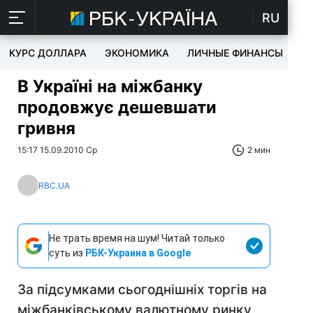
RU
КУРС ДОЛЛАРА
ЭКОНОМИКА
ЛИЧНЫЕ ФИНАНСЫ
T
В Україні на міжбанку
продовжує дешевшати
гривня
15:17 15.09.2010 Ср
2 мин
RBC.UA
Не трать время на шум! Читай только
суть из
РБК-Украина в Google
За підсумками сьогоднішніх торгів на
міжбанківському валютному ринку