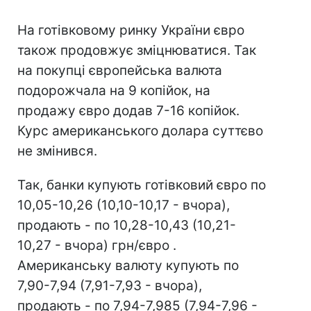
На готівковому ринку України євро
також продовжує зміцнюватися. Так
на покупці європейська валюта
подорожчала на 9 копійок, на
продажу євро додав 7-16 копійок.
Курс американського долара суттєво
не змінився.
Так, банки купують готівковий євро по
10,05-10,26 (10,10-10,17 - вчора),
продають - по 10,28-10,43 (10,21-
10,27 - вчора) грн/євро .
Американську валюту купують по
7,90-7,94 (7,91-7,93 - вчора),
продають - по 7,94-7,985 (7,94-7,96 -