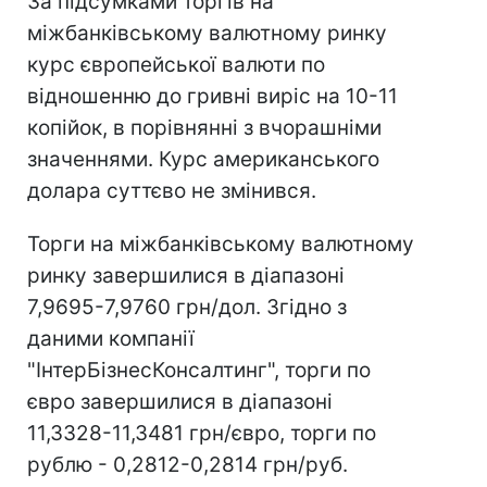
За підсумками торгів на
міжбанківському валютному ринку
курс європейської валюти по
відношенню до гривні виріс на 10-11
копійок, в порівнянні з вчорашніми
значеннями. Курс американського
долара суттєво не змінився.
Торги на міжбанківському валютному
ринку завершилися в діапазоні
7,9695-7,9760 грн/дол. Згідно з
даними компанії
"ІнтерБізнесКонсалтинг", торги по
євро завершилися в діапазоні
11,3328-11,3481 грн/євро, торги по
рублю - 0,2812-0,2814 грн/руб.