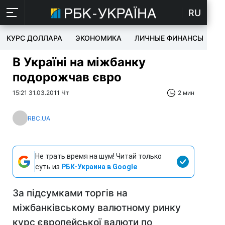
RU
КУРС ДОЛЛАРА
ЭКОНОМИКА
ЛИЧНЫЕ ФИНАНСЫ
T
В Україні на міжбанку
подорожчав євро
15:21 31.03.2011 Чт
2 мин
RBC.UA
Не трать время на шум! Читай только
суть из
РБК-Украина в Google
За підсумками торгів на
міжбанківському валютному ринку
курс європейської валюти по