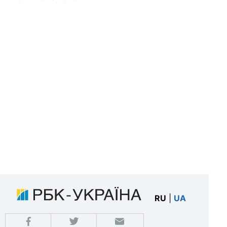
RU
|
UA