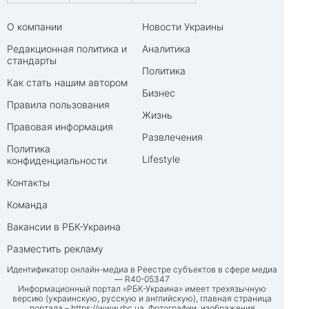
О компании
Новости Украины
Редакционная политика и
Аналитика
стандарты
Политика
Как стать нашим автором
Бизнес
Правила пользования
Жизнь
Правовая информация
Развлечения
Политика
Lifestyle
конфиденциальности
Контакты
Команда
Вакансии в РБК-Украина
Разместить рекламу
Идентификатор онлайн-медиа в Реестре субъектов в сфере медиа
— R40-05347
Информационный портал «РБК-Украина» имеет трехязычную
версию (украинскую, русскую и английскую), главная страница
портала –
https://www.rbc.ua
. Фотографии, изображения