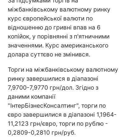
За підсумками торгів на
міжбанківському валютному ринку
курс європейської валюти по
відношенню до гривні впав на 6
копійок, у порівнянні з п'ятничними
значеннями. Курс американського
долара суттєво не змінився.
Торги на міжбанківському валютному
ринку завершилися в діапазоні
7,9700-7,9770 грн/дол. Згідно з
даними компанії
"ІнтерБізнесКонсалтинг", торги по
євро завершилися в діапазоні 1,1964-
11,2123 грн/євро, торги по рублю -
0,2809-0,2810 грн/руб.