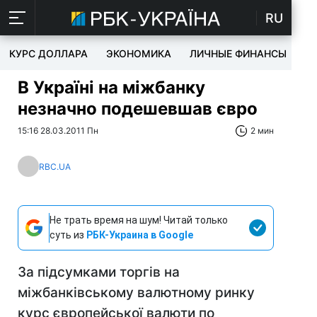
RU
КУРС ДОЛЛАРА
ЭКОНОМИКА
ЛИЧНЫЕ ФИНАНСЫ
T
В Україні на міжбанку
незначно подешевшав євро
15:16 28.03.2011 Пн
2 мин
RBC.UA
Не трать время на шум! Читай только
суть из
РБК-Украина в Google
За підсумками торгів на
міжбанківському валютному ринку
курс європейської валюти по