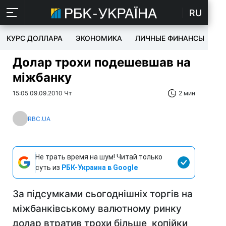
RU
КУРС ДОЛЛАРА
ЭКОНОМИКА
ЛИЧНЫЕ ФИНАНСЫ
T
Долар трохи подешевшав на
міжбанку
15:05 09.09.2010 Чт
2 мин
RBC.UA
Не трать время на шум! Читай только
суть из
РБК-Украина в Google
За підсумками сьогоднішніх торгів на
міжбанківському валютному ринку
долар втратив трохи більше копійки