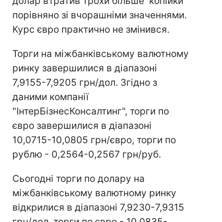
долар втратив трохи більше копійки
порівняно зі вчорашніми значеннями.
Курс євро практично не змінився.
Торги на міжбанківському валютному
ринку завершилися в діапазоні
7,9155-7,9205 грн/дол. Згідно з
даними компанії
"ІнтерБізнесКонсалтинг", торги по
євро завершилися в діапазоні
10,0715-10,0805 грн/євро, торги по
рублю - 0,2564-0,2567 грн/руб.
Сьогодні торги по долару на
міжбанківському валютному ринку
відкрилися в діапазоні 7,9230-7,9315
грн/дол. торги по євро - 10,0835-