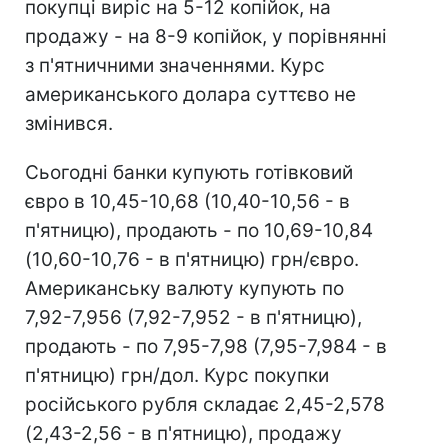
покупці виріс на 5-12 копійок, на
продажу - на 8-9 копійок, у порівнянні
з п'ятничними значеннями. Курс
американського долара суттєво не
змінився.
Сьогодні банки купують готівковий
євро в 10,45-10,68 (10,40-10,56 - в
п'ятницю), продають - по 10,69-10,84
(10,60-10,76 - в п'ятницю) грн/євро.
Американську валюту купують по
7,92-7,956 (7,92-7,952 - в п'ятницю),
продають - по 7,95-7,98 (7,95-7,984 - в
п'ятницю) грн/дол. Курс покупки
російського рубля складає 2,45-2,578
(2,43-2,56 - в п'ятницю), продажу