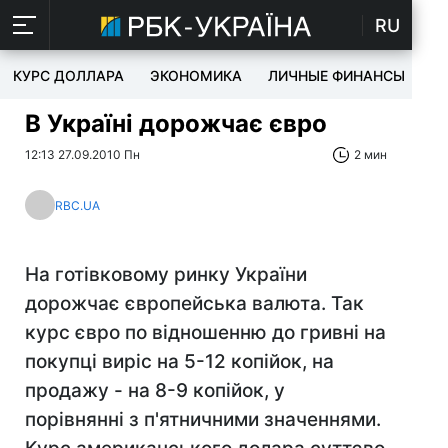
RU
КУРС ДОЛЛАРА
ЭКОНОМИКА
ЛИЧНЫЕ ФИНАНСЫ
T
В Україні дорожчає євро
12:13 27.09.2010 Пн
2 мин
RBC.UA
На готівковому ринку України
дорожчає європейська валюта. Так
курс євро по відношенню до гривні на
покупці виріс на 5-12 копійок, на
продажу - на 8-9 копійок, у
порівнянні з п'ятничними значеннями.