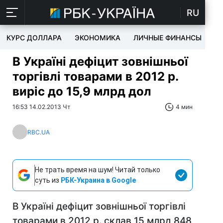
RU
КУРС ДОЛЛАРА
ЭКОНОМИКА
ЛИЧНЫЕ ФИНАНСЫ
T
В Україні дефіцит зовнішньої
торгівлі товарами в 2012 р.
виріс до 15,9 млрд дол
16:53 14.02.2013 Чт
4 мин
RBC.UA
Не трать время на шум! Читай только
суть из
РБК-Украина в Google
В Україні дефіцит зовнішньої торгівлі
товарами в 2012 р. склав 15 млрд 848