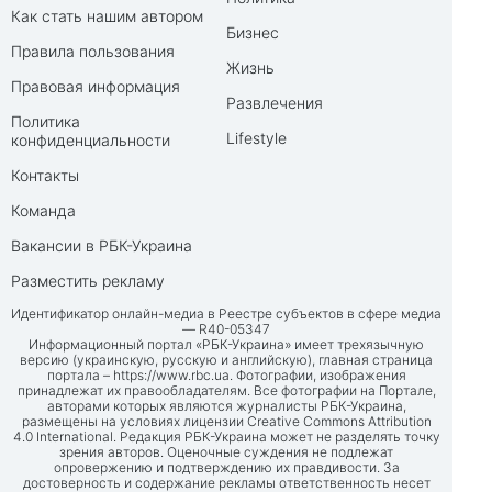
Как стать нашим автором
Бизнес
Правила пользования
Жизнь
Правовая информация
Развлечения
Политика
Lifestyle
конфиденциальности
Контакты
Команда
Вакансии в РБК-Украина
Разместить рекламу
Идентификатор онлайн-медиа в Реестре субъектов в сфере медиа
— R40-05347
Информационный портал «РБК-Украина» имеет трехязычную
версию (украинскую, русскую и английскую), главная страница
портала –
https://www.rbc.ua
. Фотографии, изображения
принадлежат их правообладателям. Все фотографии на Портале,
авторами которых являются журналисты РБК-Украина,
размещены на условиях лицензии Creative Commons Attribution
4.0 International. Редакция РБК-Украина может не разделять точку
зрения авторов. Оценочные суждения не подлежат
опровержению и подтверждению их правдивости. За
достоверность и содержание рекламы ответственность несет