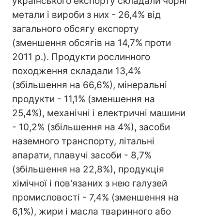
українського експорту складали чорні
метали і вироби з них - 26,4% від
загального обсягу експорту
(зменшення обсягів на 14,7% проти
2011 р.). Продукти рослинного
походження складали 13,4%
(збільшення на 66,6%), мінеральні
продукти - 11,1% (зменшення на
25,4%), механічні і електричні машини
- 10,2% (збільшення на 4%), засоби
наземного транспорту, літальні
апарати, плавучі засоби - 8,7%
(збільшення на 22,8%), продукція
хімічної і пов'язаних з нею галузей
промисловості - 7,4% (зменшення на
6,1%), жири і масла тваринного або