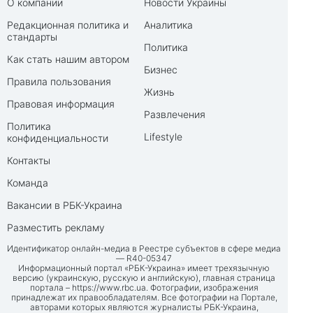
О компании
Новости Украины
Редакционная политика и
Аналитика
стандарты
Политика
Как стать нашим автором
Бизнес
Правила пользования
Жизнь
Правовая информация
Развлечения
Политика
Lifestyle
конфиденциальности
Контакты
Команда
Вакансии в РБК-Украина
Разместить рекламу
Идентификатор онлайн-медиа в Реестре субъектов в сфере медиа
— R40-05347
Информационный портал «РБК-Украина» имеет трехязычную
версию (украинскую, русскую и английскую), главная страница
портала –
https://www.rbc.ua
. Фотографии, изображения
принадлежат их правообладателям. Все фотографии на Портале,
авторами которых являются журналисты РБК-Украина,