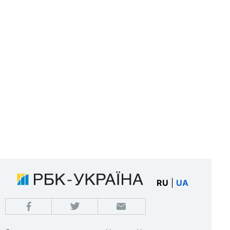
RU
|
UA