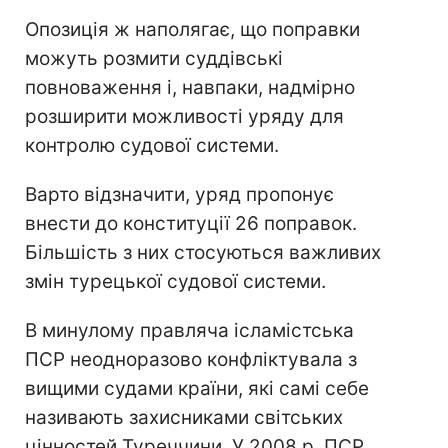
Опозиція ж наполягає, що поправки
можуть розмити суддівські
повноваження і, навпаки, надмірно
розширити можливості уряду для
контролю судової системи.
Варто відзначити, уряд пропонує
внести до конституції 26 поправок.
Більшість з них стосуються важливих
змін турецької судової системи.
В минулому правляча ісламістська
ПСР неодноразово конфліктувала з
вищими судами країни, які самі себе
називають захисниками світських
цінностей Туреччини. У 2008 р. ПСР