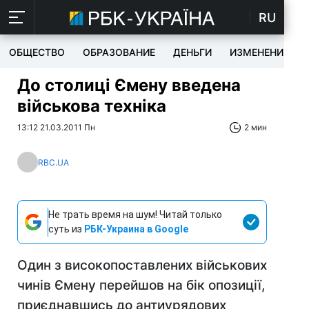
RU
ОБЩЕСТВО
ОБРАЗОВАНИЕ
ДЕНЬГИ
ИЗМЕНЕНИЯ
До столиці Ємену введена
військова техніка
13:12 21.03.2011 Пн
2 мин
RBC.UA
Не трать время на шум! Читай только
суть из
РБК-Украина в Google
Один з високопоставлених військових
чинів Ємену перейшов на бік опозиції,
приєднавшись до антиурядових