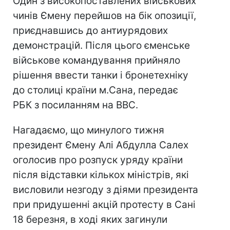
Один з високопоставлених військових
чинів Ємену перейшов на бік опозиції,
приєднавшись до антиурядових
демонстрацій. Після цього єменське
військове командування прийняло
рішення ввести танки і бронетехніку
до столиці країни м.Сана, передає
РБК з посиланням на BBC.
Нагадаємо, що минулого тижня
президент Ємену Алі Абдулла Салех
оголосив про розпуск уряду країни
після відставки кількох міністрів, які
висловили незгоду з діями президента
при придушенні акцій протесту в Сані
18 березня, в ході яких загинули