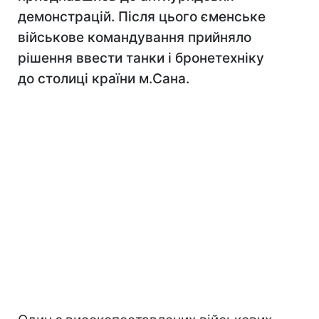
демонстрацій. Після цього єменське
військове командування прийняло
рішення ввести танки і бронетехніку
до столиці країни м.Сана.