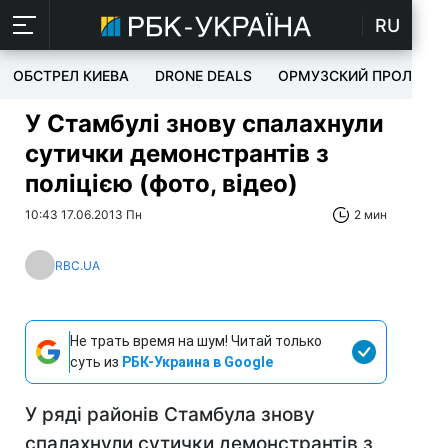
RU
ОБСТРЕЛ КИЕВА
DRONE DEALS
ОРМУЗСКИЙ ПРОЛИВ
У Стамбулі знову спалахнули
сутички демонстрантів з
поліцією (фото, відео)
10:43 17.06.2013 Пн
2 мин
RBC.UA
Не трать время на шум! Читай только
суть из
РБК-Украина в Google
У ряді районів Стамбула знову
спалахнули сутички демонстрантів з