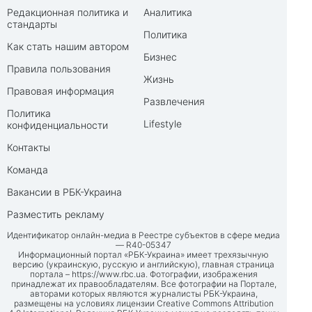
Редакционная политика и
Аналитика
стандарты
Политика
Как стать нашим автором
Бизнес
Правила пользования
Жизнь
Правовая информация
Развлечения
Политика
Lifestyle
конфиденциальности
Контакты
Команда
Вакансии в РБК-Украина
Разместить рекламу
Идентификатор онлайн-медиа в Реестре субъектов в сфере медиа
— R40-05347
Информационный портал «РБК-Украина» имеет трехязычную
версию (украинскую, русскую и английскую), главная страница
портала –
https://www.rbc.ua
. Фотографии, изображения
принадлежат их правообладателям. Все фотографии на Портале,
авторами которых являются журналисты РБК-Украина,
размещены на условиях лицензии Creative Commons Attribution