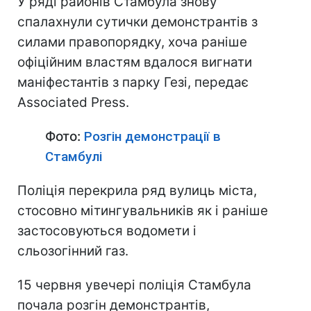
У ряді районів Стамбула знову
спалахнули сутички демонстрантів з
силами правопорядку, хоча раніше
офіційним властям вдалося вигнати
маніфестантів з парку Гезі, передає
Associated Press.
Фото:
Розгін демонстрації в
Стамбулі
Поліція перекрила ряд вулиць міста,
стосовно мітингувальників як і раніше
застосовуються водомети і
сльозогінний газ.
15 червня увечері поліція Стамбула
почала розгін демонстрантів,