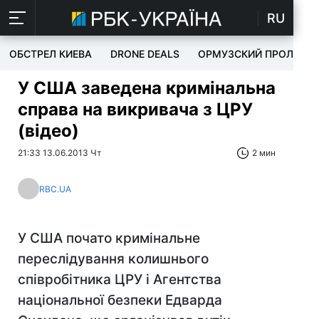
RU
ОБСТРЕЛ КИЕВА
DRONE DEALS
ОРМУЗСКИЙ ПРОЛИВ
У США заведена кримінальна
справа на викривача з ЦРУ
(відео)
21:33 13.06.2013 Чт
2 мин
RBC.UA
У США почато кримінальне
переслідування колишнього
співробітника ЦРУ і Агентства
національної безпеки Едварда