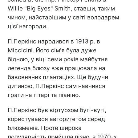
Willie "Big Eyes" Smith, ставши, таким
чином, найстарішим у світі володарем
цієї нагороди.
П.Перкінс народився в 1913 р. в
Міссісіпі. Його сім'я була дуже
бідною, у віці семи років майбутня
легенда блюзу вже працювала на
бавовняних плантаціях. Ще будучи
дитиною, П.Перкінс сам навчився
грати на гітарі та піаніно.
П.Перкінс був віртуозом бугі-вугі,
користувався авторитетом серед
блюзменів. Проте широка
популярність прийшла пізно, в 1970-х