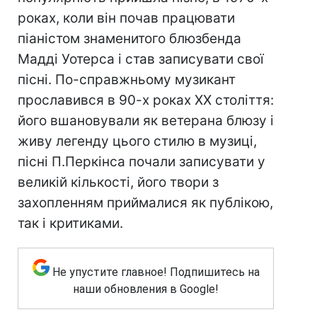
роках, коли він почав працювати
піаністом знаменитого блюзбенда
Мадді Уотерса і став записувати свої
пісні. По-справжньому музикант
прославився в 90-х роках XX століття:
його вшановували як ветерана блюзу і
живу легенду цього стилю в музиці,
пісні П.Перкінса почали записувати у
великій кількості, його твори з
захопленням приймалися як публікою,
так і критиками.
Не упустите главное! Подпишитесь на
наши обновления в Google!