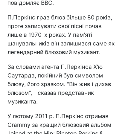
повідомляє BBC.
П.Перкінс грав блюз більше 80 років,
проте записувати свої пісні почав
лише в 1970-х роках. У пам'яті
шанувальників він залишився саме як
легендарний блюзовий музикант.
За словами агента П.Перкінса Х'ю
Саутарда, покійний був символом
блюзу, його зразком. "Він жив і дихав
блюзом", - сказав представник
музиканта.
У лютому 2011 р. П.Перкінс отримав
Grammy за кращий блюзовий альбом
Joined at the Hip: Pinetop Perkins &