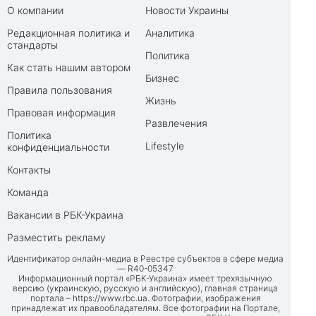
О компании
Новости Украины
Редакционная политика и
Аналитика
стандарты
Политика
Как стать нашим автором
Бизнес
Правила пользования
Жизнь
Правовая информация
Развлечения
Политика
Lifestyle
конфиденциальности
Контакты
Команда
Вакансии в РБК-Украина
Разместить рекламу
Идентификатор онлайн-медиа в Реестре субъектов в сфере медиа
— R40-05347
Информационный портал «РБК-Украина» имеет трехязычную
версию (украинскую, русскую и английскую), главная страница
портала –
https://www.rbc.ua
. Фотографии, изображения
принадлежат их правообладателям. Все фотографии на Портале,