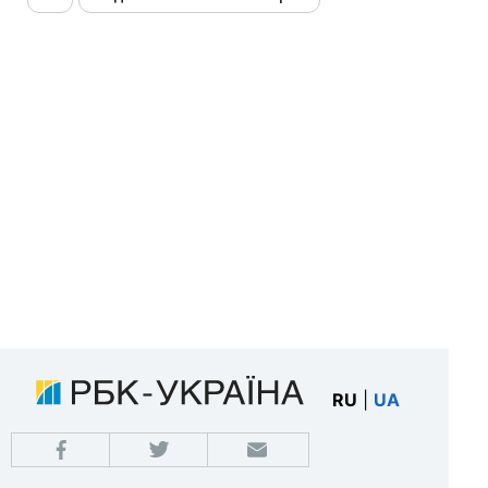
RU
|
UA