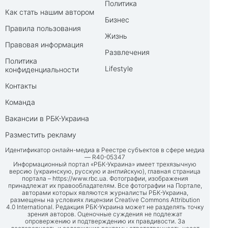
Политика
Как стать нашим автором
Бизнес
Правила пользования
Жизнь
Правовая информация
Развлечения
Политика
Lifestyle
конфиденциальности
Контакты
Команда
Вакансии в РБК-Украина
Разместить рекламу
Идентификатор онлайн-медиа в Реестре субъектов в сфере медиа
— R40-05347
Информационный портал «РБК-Украина» имеет трехязычную
версию (украинскую, русскую и английскую), главная страница
портала –
https://www.rbc.ua
. Фотографии, изображения
принадлежат их правообладателям. Все фотографии на Портале,
авторами которых являются журналисты РБК-Украина,
размещены на условиях лицензии Creative Commons Attribution
4.0 International. Редакция РБК-Украина может не разделять точку
зрения авторов. Оценочные суждения не подлежат
опровержению и подтверждению их правдивости. За