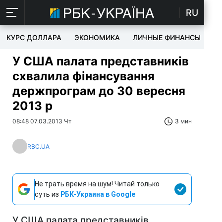
RU
КУРС ДОЛЛАРА
ЭКОНОМИКА
ЛИЧНЫЕ ФИНАНСЫ
T
У США палата представників
схвалила фінансування
держпрограм до 30 вересня
2013 р
08:48 07.03.2013 Чт
3 мин
RBC.UA
Не трать время на шум! Читай только
суть из
РБК-Украина в Google
У США палата представників