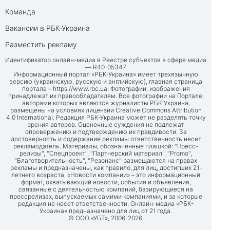
Команда
Вакансии в РБК-Украина
Разместить рекламу
Идентификатор онлайн-медиа в Реестре субъектов в сфере медиа
— R40-05347
Информационный портал «РБК-Украина» имеет трехязычную
версию (украинскую, русскую и английскую), главная страница
портала –
https://www.rbc.ua
. Фотографии, изображения
принадлежат их правообладателям. Все фотографии на Портале,
авторами которых являются журналисты РБК-Украина,
размещены на условиях лицензии Creative Commons Attribution
4.0 International. Редакция РБК-Украина может не разделять точку
зрения авторов. Оценочные суждения не подлежат
опровержению и подтверждению их правдивости. За
достоверность и содержание рекламы ответственность несет
рекламодатель. Материалы, обозначенные плашкой: "Пресс-
релизы", "Спецпроект", "Партнерский материал", "Promo",
"Благотворительность", "Резонанс" размещаются на правах
рекламы и предназначены, как правило, для лиц, достигших 21-
летнего возраста. «Новости компании» – это информационный
формат, охватывающий новости, события и объявления,
связанные с деятельностью компаний, базирующиеся на
прессрелизах, выпускаемых самими компаниями, и за которые
редакция не несет ответственности. Онлайн-медиа «РБК-
Украина» предназначено для лиц от 21 года.
© ООО «УБТ», 2006-2026.