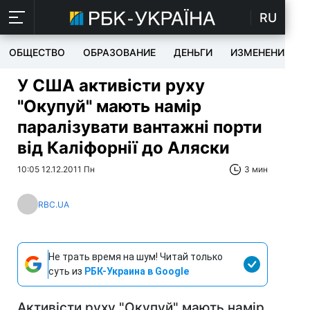
RU
ОБЩЕСТВО
ОБРАЗОВАНИЕ
ДЕНЬГИ
ИЗМЕНЕНИЯ
У США активісти руху
"Окупуй" мають намір
паралізувати вантажні порти
від Каліфорнії до Аляски
10:05 12.12.2011 Пн
3 мин
RBC.UA
Не трать время на шум! Читай только
суть из
РБК-Украина в Google
Активісти руху "Окупуй" мають намір