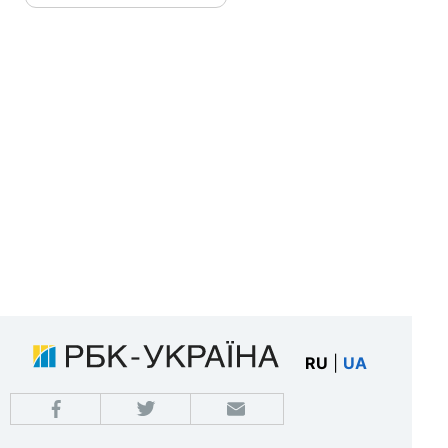
RU
|
UA