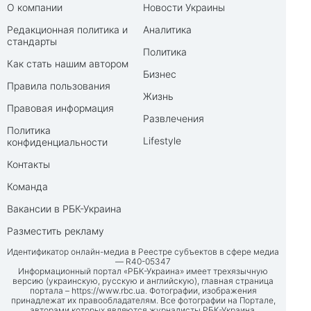
О компании
Новости Украины
Редакционная политика и
Аналитика
стандарты
Политика
Как стать нашим автором
Бизнес
Правила пользования
Жизнь
Правовая информация
Развлечения
Политика
Lifestyle
конфиденциальности
Контакты
Команда
Вакансии в РБК-Украина
Разместить рекламу
Идентификатор онлайн-медиа в Реестре субъектов в сфере медиа
— R40-05347
Информационный портал «РБК-Украина» имеет трехязычную
версию (украинскую, русскую и английскую), главная страница
портала –
https://www.rbc.ua
. Фотографии, изображения
принадлежат их правообладателям. Все фотографии на Портале,
авторами которых являются журналисты РБК-Украина,