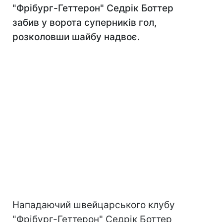
"Фрібург-Геттерон" Седрік Боттер
забив у ворота суперників гол,
розколовши шайбу надвоє.
Нападаючий швейцарського клубу
"Фрібург-Геттерон" Седрік Боттер