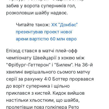
забив у ворота суперників гол,
розколовши шайбу надвоє.
Читайте також:
ХК "Донбас"
презентував проект нової
арени вартістю 60 млн євро
Епізод стався в матчі плей-офф
чемпіонату Швейцарії з хокею між
"Фрібург-Геттерон" і "Билем". На 36-й
хвилині вирішального сьомого матчу
серії за рахунку 4:0 Боттер прорвався
до воріт суперника і щільно
приклався з кистей. Кидок вийшов
настільки хльостким, що шайба,
пролетівши повз голкіпера Рето