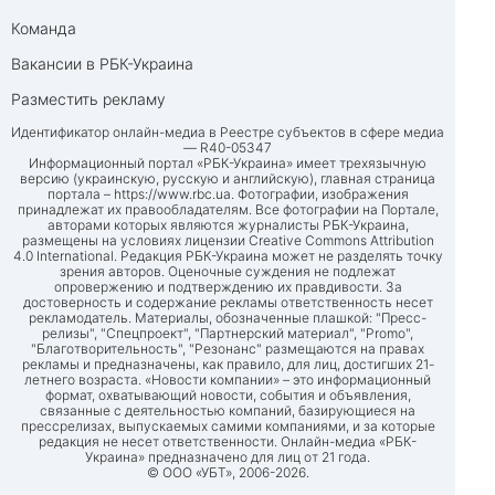
Команда
Вакансии в РБК-Украина
Разместить рекламу
Идентификатор онлайн-медиа в Реестре субъектов в сфере медиа
— R40-05347
Информационный портал «РБК-Украина» имеет трехязычную
версию (украинскую, русскую и английскую), главная страница
портала –
https://www.rbc.ua
. Фотографии, изображения
принадлежат их правообладателям. Все фотографии на Портале,
авторами которых являются журналисты РБК-Украина,
размещены на условиях лицензии Creative Commons Attribution
4.0 International. Редакция РБК-Украина может не разделять точку
зрения авторов. Оценочные суждения не подлежат
опровержению и подтверждению их правдивости. За
достоверность и содержание рекламы ответственность несет
рекламодатель. Материалы, обозначенные плашкой: "Пресс-
релизы", "Спецпроект", "Партнерский материал", "Promo",
"Благотворительность", "Резонанс" размещаются на правах
рекламы и предназначены, как правило, для лиц, достигших 21-
летнего возраста. «Новости компании» – это информационный
формат, охватывающий новости, события и объявления,
связанные с деятельностью компаний, базирующиеся на
прессрелизах, выпускаемых самими компаниями, и за которые
редакция не несет ответственности. Онлайн-медиа «РБК-
Украина» предназначено для лиц от 21 года.
© ООО «УБТ», 2006-2026.