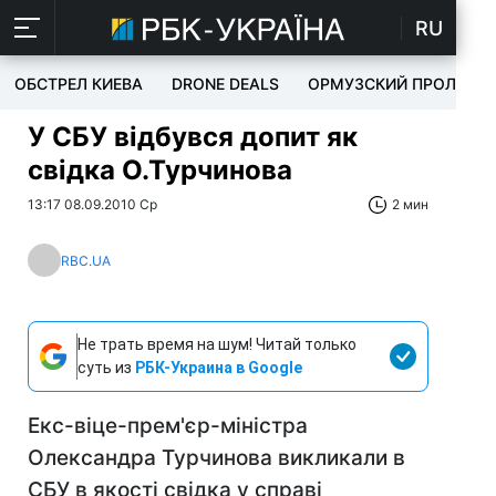
RU
ОБСТРЕЛ КИЕВА
DRONE DEALS
ОРМУЗСКИЙ ПРОЛИВ
У СБУ відбувся допит як
свідка О.Турчинова
13:17 08.09.2010 Ср
2 мин
RBC.UA
Не трать время на шум! Читай только
суть из
РБК-Украина в Google
Екс-віце-прем'єр-міністра
Олександра Турчинова викликали в
СБУ в якості свідка у справі