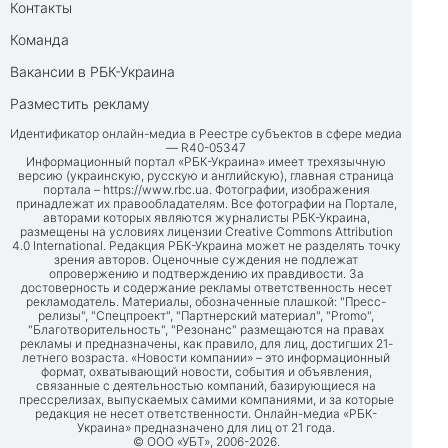
Контакты
Команда
Вакансии в РБК-Украина
Разместить рекламу
Идентификатор онлайн-медиа в Реестре субъектов в сфере медиа
— R40-05347
Информационный портал «РБК-Украина» имеет трехязычную
версию (украинскую, русскую и английскую), главная страница
портала –
https://www.rbc.ua
. Фотографии, изображения
принадлежат их правообладателям. Все фотографии на Портале,
авторами которых являются журналисты РБК-Украина,
размещены на условиях лицензии Creative Commons Attribution
4.0 International. Редакция РБК-Украина может не разделять точку
зрения авторов. Оценочные суждения не подлежат
опровержению и подтверждению их правдивости. За
достоверность и содержание рекламы ответственность несет
рекламодатель. Материалы, обозначенные плашкой: "Пресс-
релизы", "Спецпроект", "Партнерский материал", "Promo",
"Благотворительность", "Резонанс" размещаются на правах
рекламы и предназначены, как правило, для лиц, достигших 21-
летнего возраста. «Новости компании» – это информационный
формат, охватывающий новости, события и объявления,
связанные с деятельностью компаний, базирующиеся на
прессрелизах, выпускаемых самими компаниями, и за которые
редакция не несет ответственности. Онлайн-медиа «РБК-
Украина» предназначено для лиц от 21 года.
© ООО «УБТ», 2006-2026.