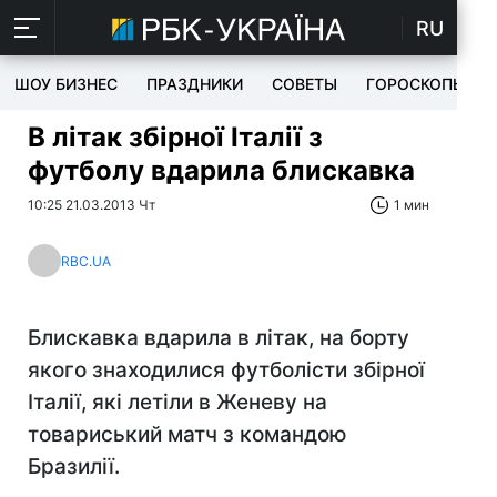
RU
ШОУ БИЗНЕС
ПРАЗДНИКИ
СОВЕТЫ
ГОРОСКОПЫ
В літак збірної Італії з
футболу вдарила блискавка
10:25 21.03.2013 Чт
1 мин
RBC.UA
Блискавка вдарила в літак, на борту
якого знаходилися футболісти збірної
Італії, які летіли в Женеву на
товариський матч з командою
Бразилії.