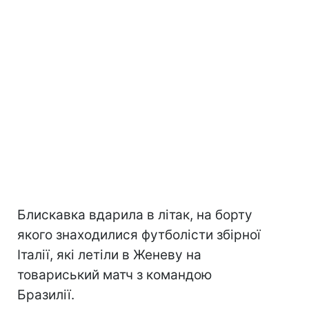
Блискавка вдарила в літак, на борту
якого знаходилися футболісти збірної
Італії, які летіли в Женеву на
товариський матч з командою
Бразилії.