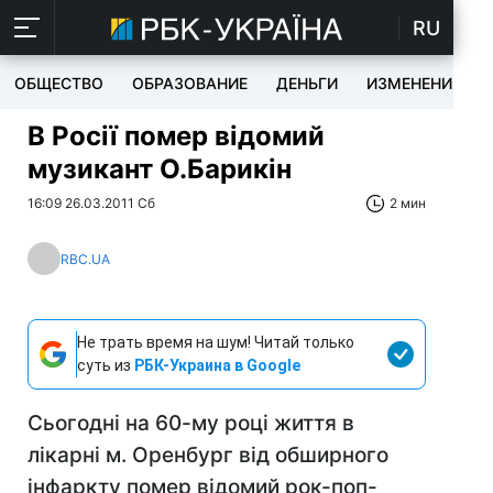
RU
ОБЩЕСТВО
ОБРАЗОВАНИЕ
ДЕНЬГИ
ИЗМЕНЕНИЯ
В Росії помер відомий
музикант О.Барикін
16:09 26.03.2011 Сб
2 мин
RBC.UA
Не трать время на шум! Читай только
суть из
РБК-Украина в Google
Сьогодні на 60-му році життя в
лікарні м. Оренбург від обширного
інфаркту помер відомий рок-поп-