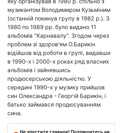
яку організував в 1980 р. спільно з
музикантом Володимиром Кузьміним
(останній покинув групу в 1982 р.). З
1980 по 1989 рр. було видано 11
альбомів "Карнавалу". Згодом через
проблем зі здоров'ям О.Барикін
відійшов від роботи в групі, видавши
в 1990-х і 2000-х роках ряд власних
альбомів і зайнявшись
продюсерською діяльністю. У
середині 1990-х у музику прийшов
син Олександра - Георгій Барикін, і
батько займався продюсуванням
сина.
Не упустите главное! Подпишитесь на