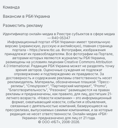
Команда
Вакансии в РБК-Украина
Разместить рекламу
Идентификатор онлайн-медиа в Реестре субъектов в сфере медиа
— R40-05347
Информационный портал «РБК-Украина» имеет трехязычную
версию (украинскую, русскую и английскую), главная страница
портала –
https://www.rbc.ua
. Фотографии, изображения
принадлежат их правообладателям. Все фотографии на Портале,
авторами которых являются журналисты РБК-Украина,
размещены на условиях лицензии Creative Commons Attribution
4.0 International. Редакция РБК-Украина может не разделять точку
зрения авторов. Оценочные суждения не подлежат
опровержению и подтверждению их правдивости. За
достоверность и содержание рекламы ответственность несет
рекламодатель. Материалы, обозначенные плашкой: "Пресс-
релизы", "Спецпроект", "Партнерский материал", "Promo",
"Благотворительность", "Резонанс" размещаются на правах
рекламы и предназначены, как правило, для лиц, достигших 21-
летнего возраста. «Новости компании» – это информационный
формат, охватывающий новости, события и объявления,
связанные с деятельностью компаний, базирующиеся на
прессрелизах, выпускаемых самими компаниями, и за которые
редакция не несет ответственности. Онлайн-медиа «РБК-
Украина» предназначено для лиц от 21 года.
© ООО «УБТ», 2006-2026.