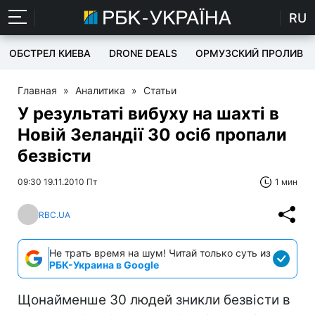
RU
ОБСТРЕЛ КИЕВА
DRONE DEALS
ОРМУЗСКИЙ ПРОЛИВ
Главная
»
Аналитика
»
Статьи
У результаті вибуху на шахті в
Новій Зеландії 30 осіб пропали
безвісти
09:30 19.11.2010 Пт
1 мин
RBC.UA
Не трать время на шум! Читай только суть из
РБК-Украина в Google
Щонайменше 30 людей зникли безвісти в