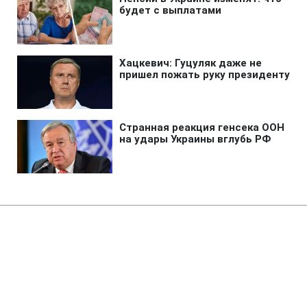
Главная
»
Аналитика
»
Статьи
Останній в історії політ шатлу
Discovery знову перенесли
08:58 19.11.2010 Пт
2 мин