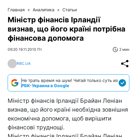
Главная
»
Аналитика
»
Статьи
Міністр фінансів Ірландії
визнав, що його країні потрібна
фінансова допомога
09:20 19.11.2010 Пт
2 мин
RBC.UA
Не трать время на шум! Читай только суть из
РБК-Украина в Google
Міністр фінансів Ірландії Брайан Леніан
визнав, що його країні необхідна зовнішня
економічна допомога, щоб вирішити
фінансові труднощі.
Міністр фінансів Ірландії Брайан Леніан