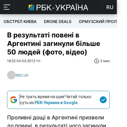
RU
ОБСТРЕЛ КИЕВА
DRONE DEALS
ОРМУЗСКИЙ ПРОЛИВ
В результаті повені в
Аргентині загинули більше
50 людей (фото, відео)
18:22 04.04.2013 Чт
2 мин
RBC.UA
Не трать время на шум! Читай только
суть из
РБК-Украина в Google
Проливні дощі в Аргентині призвели
до повені, в результаті чого загинули