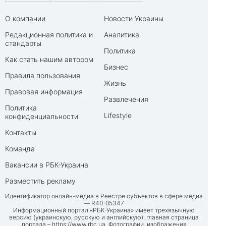
О компании
Новости Украины
Редакционная политика и
Аналитика
стандарты
Политика
Как стать нашим автором
Бизнес
Правила пользования
Жизнь
Правовая информация
Развлечения
Политика
Lifestyle
конфиденциальности
Контакты
Команда
Вакансии в РБК-Украина
Разместить рекламу
Идентификатор онлайн-медиа в Реестре субъектов в сфере медиа
— R40-05347
Информационный портал «РБК-Украина» имеет трехязычную
версию (украинскую, русскую и английскую), главная страница
портала –
https://www.rbc.ua
. Фотографии, изображения