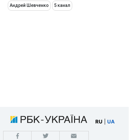
Андрей Шевченко
5 канал
RU
|
UA