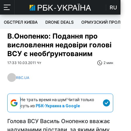
RU
ОБСТРЕЛ КИЕВА
DRONE DEALS
ОРМУЗСКИЙ ПРОЛИВ
В.Онопенко: Подання про
висловлення недовіри голові
ВСУ є необґрунтованим
17:33 10.03.2011 Чт
2 мин
RBC.UA
Не трать время на шум! Читай только
суть из
РБК-Украина в Google
Голова ВСУ Василь Онопенко вважає
надуманими підстави, за якими йому