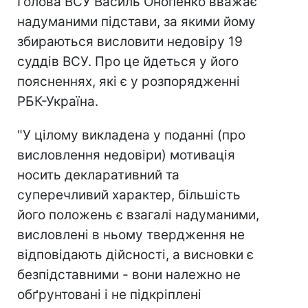
Голова ВСУ Василь Онопенко вважає
надуманими підстави, за якими йому
збираються висловити недовіру 19
суддів ВСУ. Про це йдеться у його
поясненнях, які є у розпорядженні
РБК-Україна.
"У цілому викладена у поданні (про
висловлення недовіри) мотивація
носить декларативний та
суперечливий характер, більшість
його положень є взагалі надуманими,
висловлені в ньому твердження не
відповідають дійсності, а висновки є
безпідставними - вони належно не
обґрунтовані і не підкріплені