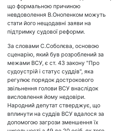
що формальною причиною
невдоволення В.Онопенком можуть
стати його нещодавні заяви на
підтримку судової реформи.
За словами С.Соболєва, основою
сценарію, який був розроблений за
межами ВСУ, є ст. 43 закону "Про
судоустрій і статус суддів", яка
регулює порядок дострокового
звільнення голови ВСУ внаслідок
висловлення йому недовіри.
Народний депутат стверджує, що
вплинути на суддів ВСУ вдалося за
допомогою загрози зменшення їх
чисельності з 49 до 20 осіб, як того