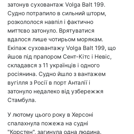
затонув суховантаж Volga Balt 199.
Судно потрапило в сильний шторм,
розкололося навпіл і фактично
миттєво затонуло. Врятуватися
вдалося лише чотирьом морякам.
Екіпаж суховантажу Volga Balt 199, що
йшов під прапором Сент-Кітс і Невіс,
складався з 11 українців і одного
росіянина. Судно йшло з вантажем
вугілля з Росії в порт Анталії і
затонуло недалеко від узбережжя
Стамбула.
У лютому цього року в Херсоні
спалахнула пожежа на судні
"Корстен", загинула одна людина.