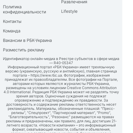
Развлечения
Политика
Lifestyle
конфиденциальности
Контакты
Команда
Вакансии в РБК-Украина
Разместить рекламу
Идентификатор онлайн-медиа в Реестре субъектов в сфере медиа
— R40-05347
Информационный портал «РБК-Украина» имеет трехязычную
версию (украинскую, русскую и английскую), главная страница
портала –
https://www.rbc.ua
. Фотографии, изображения
принадлежат их правообладателям. Все фотографии на Портале,
авторами которых являются журналисты РБК-Украина,
размещены на условиях лицензии Creative Commons Attribution
4.0 International. Редакция РБК-Украина может не разделять точку
зрения авторов. Оценочные суждения не подлежат
опровержению и подтверждению их правдивости. За
достоверность и содержание рекламы ответственность несет
рекламодатель. Материалы, обозначенные плашкой: "Пресс-
релизы", "Спецпроект", "Партнерский материал", "Promo",
"Благотворительность", "Резонанс" размещаются на правах
рекламы и предназначены, как правило, для лиц, достигших 21-
летнего возраста. «Новости компании» – это информационный
формат, охватывающий новости, события и объявления,