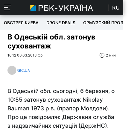
RU
ОБСТРЕЛ КИЕВА
DRONE DEALS
ОРМУЗСКИЙ ПРОЛИВ
В Одеській обл. затонув
суховантаж
16:12 06.03.2013 Ср
2 мин
RBC.UA
В Одеській обл. сьогодні, 6 березня, о
10:55 затонув суховантаж Nikolay
Bauman 1973 р.в. (прапор Молдови).
Про це повідомляє Державна служба
з надзвичайних ситуацій (ДержНС).