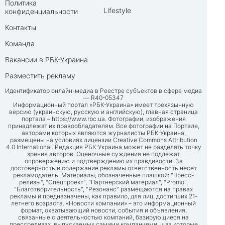
Политика
Lifestyle
конфиденциальности
Контакты
Команда
Вакансии в РБК-Украина
Разместить рекламу
Идентификатор онлайн-медиа в Реестре субъектов в сфере медиа
— R40-05347
Информационный портал «РБК-Украина» имеет трехязычную
версию (украинскую, русскую и английскую), главная страница
портала –
https://www.rbc.ua
. Фотографии, изображения
принадлежат их правообладателям. Все фотографии на Портале,
авторами которых являются журналисты РБК-Украина,
размещены на условиях лицензии Creative Commons Attribution
4.0 International. Редакция РБК-Украина может не разделять точку
зрения авторов. Оценочные суждения не подлежат
опровержению и подтверждению их правдивости. За
достоверность и содержание рекламы ответственность несет
рекламодатель. Материалы, обозначенные плашкой: "Пресс-
релизы", "Спецпроект", "Партнерский материал", "Promo",
"Благотворительность", "Резонанс" размещаются на правах
рекламы и предназначены, как правило, для лиц, достигших 21-
летнего возраста. «Новости компании» – это информационный
формат, охватывающий новости, события и объявления,
связанные с деятельностью компаний, базирующиеся на
прессрелизах, выпускаемых самими компаниями, и за которые