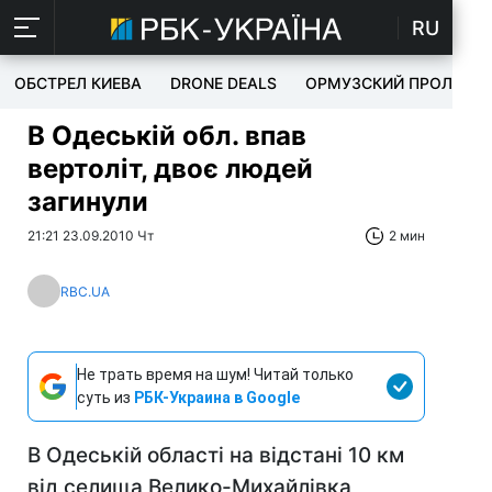
RU
ОБСТРЕЛ КИЕВА
DRONE DEALS
ОРМУЗСКИЙ ПРОЛИВ
В Одеській обл. впав
вертоліт, двоє людей
загинули
21:21 23.09.2010 Чт
2 мин
RBC.UA
Не трать время на шум! Читай только
суть из
РБК-Украина в Google
В Одеській області на відстані 10 км
від селища Велико-Михайлівка